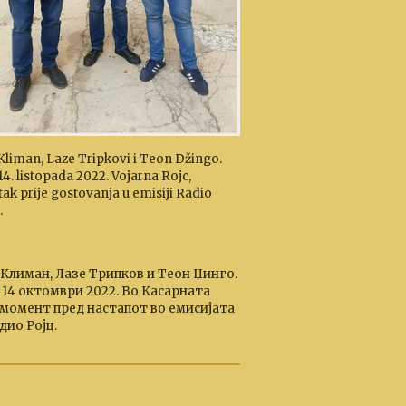
Kliman, Laze Tripkovi i Teon Džingo.
 14. listopada 2022. Vojarna Rojc,
tak prije gostovanja u emisiji Radio
.
 Климан, Лазе Трипков и Теон Џинго.
 14 октомври 2022. Во Касарната
, момент пред настапот во емисијата
дио Ројц.