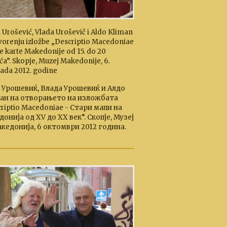
 Urošević, Vlada Uroševič i Aldo Kliman
vorenju izložbe „Descriptio Macedoniae
re karte Makedonije od 15. do 20
eća”. Skopje, Muzej Makedonije, 6.
pada 2012. godine
 Урошевиќ, Влада Урошевиќ и Алдо
ан на отворањето на изложбата
riptio Macedoniae - Стари мапи на
онија од XV до XX век“. Скопје, Музеј
кедонија, 6 октомври 2012 година.