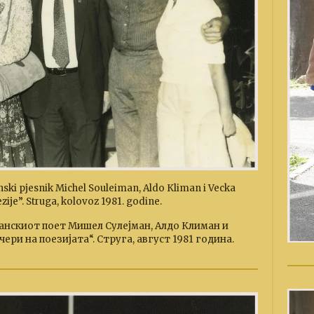
ski pjesnik Michel Souleiman, Aldo Кliman i Vecka
je”. Struga, kolovoz 1981. godine.
анскиот поет Мишел Сулејман, Алдо Климан и
ери на поезијата“. Струга, август 1981 година.