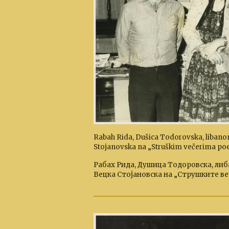
Rabah Rida, Dušica Todorovska, libanon
Stojanovska na „Struškim večerima poezi
Рабах Рида, Душица Тодоровска, либ
Вецка Стојановска на „Струшките веч