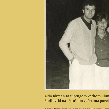
Aldo Kliman sa suprugom Veckom Kliman
Stojčevski na „Struškim večerima poezij