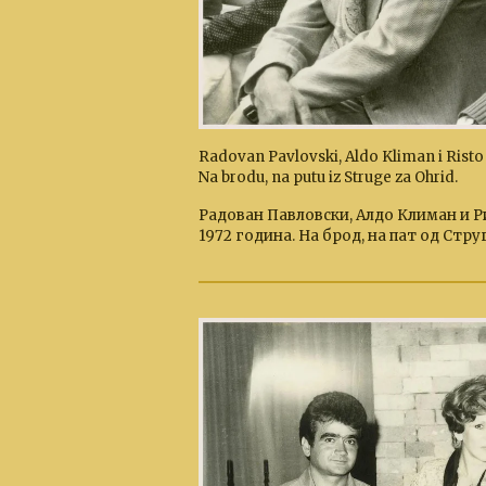
Radovan Pavlovski, Aldo Kliman i Risto
Na brodu, na putu iz Struge za Ohrid.
Радован Павловски, Алдо Климан и Р
1972 година. На брод, на пат од Стру