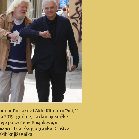
andar Rusjakov i Aldo Kliman u Puli, 11.
ja 2019. godine, na dan pjesničke
eje posvećene Rusjakovu, u
izaciji Istarskog ogranka Društva
skih književnika.