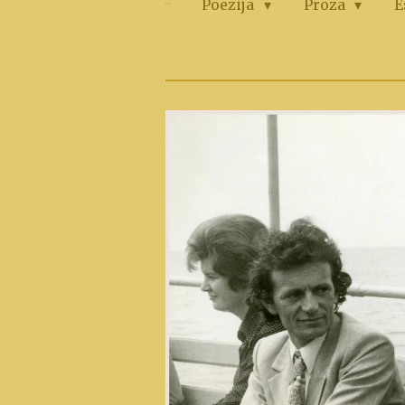
Poezija
Proza
E