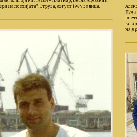
ан, Благоја Ристески - Платнар, Весна Ацевска и
Алек
ри на поезијата“. Струга, август 1984 година.
Пула 
поетс
во о
на Д