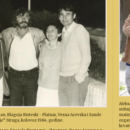
Aleks
svibn
matin
, Blagoja Risteski - Platnar, Vesna Acevska i Sande
organ
e”. Struga, kolovoz 1984. godine.
hrvat