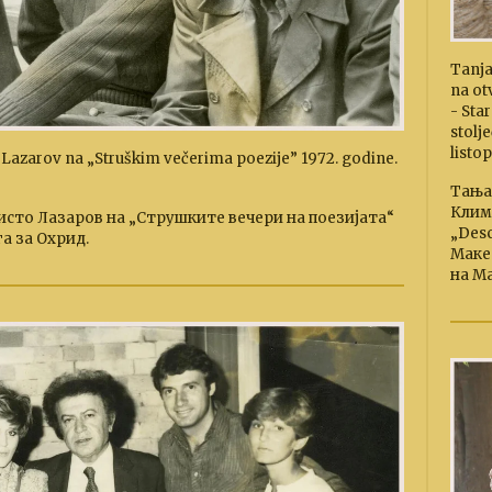
Tanja
na ot
- Sta
stolj
listo
 Lazarov na „Struškim večerima poezije” 1972. godine.
Тања
Клим
исто Лазаров на „Струшкитe вечери на поезијата“
„Desc
га за Охрид.
Макед
на Ма