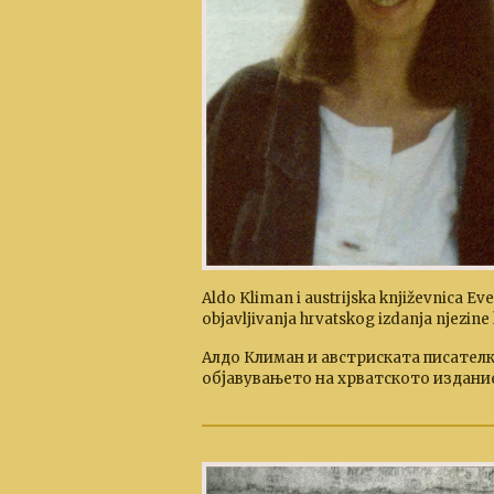
Aldo Kliman i austrijska književnica Evel
objavljivanja hrvatskog izdanja njezine
Алдо Климан и австриската писателка
објавувањето на хрватското издание