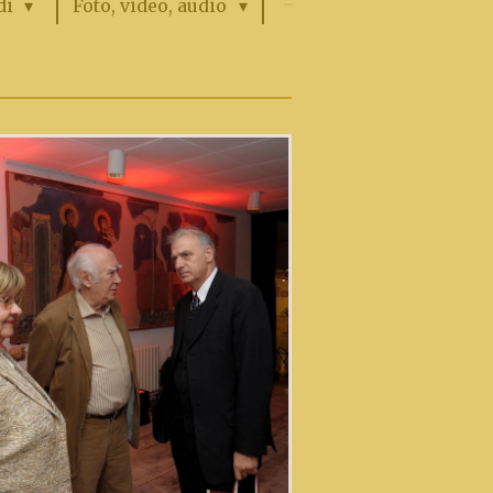
di
Foto, video, аudio