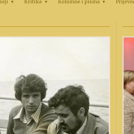
seji
Kritika
Kolumne i pisma
Prijevo