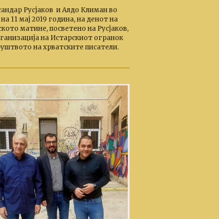
сандар Русјаков и Алдо Климан во
на 11 мај 2019 година, на денот на
кото матине, посветено на Русјаков,
рганизација на Истарскиот огранок
руштвото на хрватските писатели.