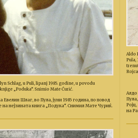
Aldo 
Pula,
trenu
Rojca
yn Schlag, u Puli, lipanj 1985. godine, u povodu
 knjige „Poduka”. Snimio Mate Ćurić.
Алдо
Пула,
 Евелин Шлаг, во Пула, јуни 1985 година, по повод
Ројц
 на нејзината книга „Подука“. Снимил Мате Чуриќ.
на Ра