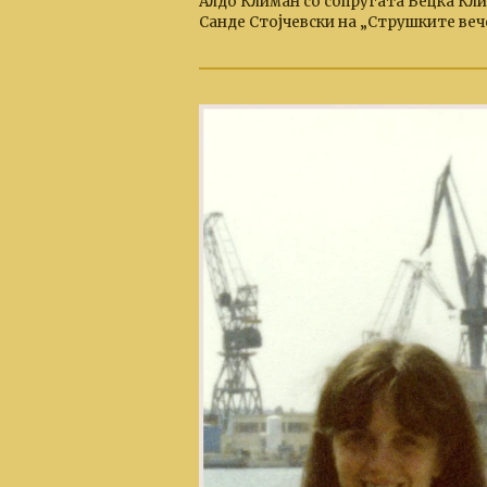
Алдо Климан со сопругата Вецка Клим
Санде Стојчевски на „Струшките вече