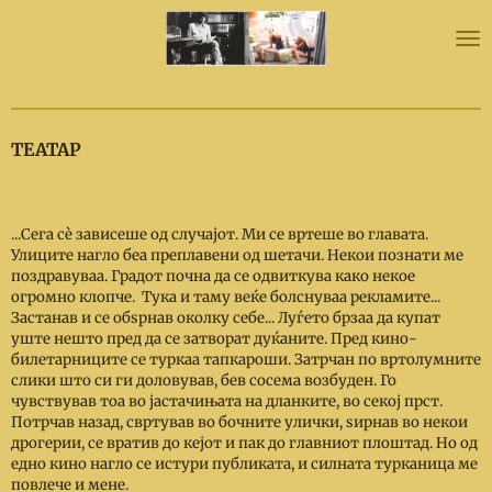
Skip
to
main
content
ТЕАТАР
...Сега сѐ зависеше од случајот. Ми се вртеше во главата.
Улиците нагло беа преплавени од шетачи. Некои познати ме
поздравуваа. Градот почна да се одвиткува како некое
огромно клопче. Тука и таму веќе болснуваа рекламите...
Застанав и се обѕрнав околку себе... Луѓето брзаа да купат
уште нешто пред да се затворат дуќаните. Пред кино-
билетарниците се туркаа тапкароши. Затрчан по вртолумните
слики што си ги доловував, бев сосема возбуден. Го
чувствував тоа во јастачињата на дланките, во секој прст.
Потрчав назад, свртував во бочните улички, ѕирнав во некои
дрогерии, се вратив до кејот и пак до главниот плоштад. Но од
едно кино нагло се истури публиката, и силната турканица ме
повлече и мене.