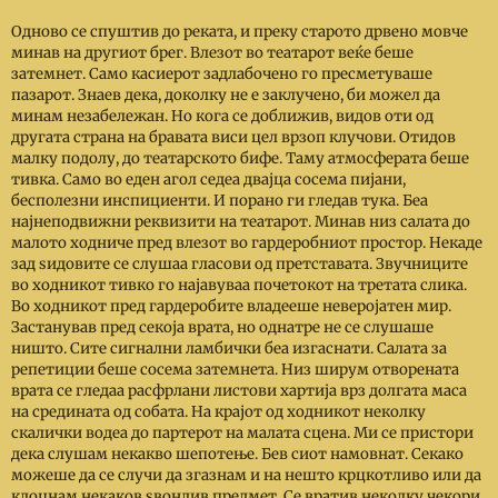
Одново се спуштив до реката, и преку старото дрвено мовче
минав на другиот брег. Влезот во театарот веќе беше
затемнет. Само касиерот задлабочено го пресметуваше
пазарот. Знаев дека, доколку не е заклучено, би можел да
минам незабележан. Но кога се доближив, видов оти од
другата страна на бравата виси цел врзоп клучови. Отидов
малку подолу, до театарското бифе. Таму атмосферата беше
тивка. Само во еден агол седеа двајца сосема пијани,
бесполезни инспициенти. И порано ги гледав тука. Беа
најнеподвижни реквизити на театарот. Минав низ салата до
малото ходниче пред влезот во гардеробниот простор. Некаде
зад ѕидовите се слушаа гласови од претставата. Звучниците
во ходникот тивко го најавуваа почетокот на третата слика.
Во ходникот пред гардеробите владееше неверојатен мир.
Застанував пред секоја врата, но однатре не се слушаше
ништо. Сите сигнални ламбички беа изгаснати. Салата за
репетиции беше сосема затемнета. Низ ширум отворената
врата се гледаа расфрлани листови хартија врз долгата маса
на средината од собата. На крајот од ходникот неколку
скалички водеа до партерот на малата сцена. Ми се пристори
дека слушам некакво шепотење. Бев сиот намовнат. Секако
можеше да се случи да згазнам и на нешто крцкотливо или да
клоцнам некаков ѕвонлив предмет. Се вратив неколку чекори