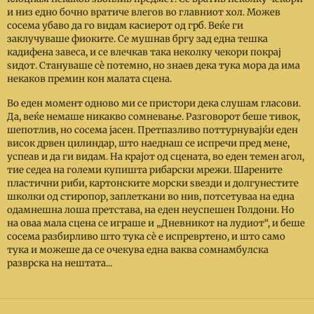
и низ едно бочно вратиче влегов во главниот хол. Можев
сосема убаво да го видам касиерот од грб. Веќе ги
заклучуваше фиоките. Се мушнав бргу зад една тешка
кадифена завеса, и се влечкав така неколку чекори покрај
ѕидот. Стануваше сѐ потемно, но знаев дека тука мора да има
некаков премин кон малата сцена.
Во еден момент одново ми се пристори дека слушам гласови.
Да, веќе немаше никакво сомневање. Разговорот беше тивок,
шепотлив, но сосема јасен. Претпазливо поттурнувајќи еден
висок дрвен цилиндар, што наеднаш се испречи пред мене,
успеав и да ги видам. На крајот од сцената, во еден темен агол,
тие седеа на големи купишта рибарски мрежи. Шарените
пластични риби, картонските морски ѕвезди и долгунестите
школки од стиропор, заплеткани во нив, потсетуваа на една
одамнешна лоша претстава, на еден неуспешен Голдони. Но
на оваа мала сцена се играше и „Дневникот на лудиот“, и беше
сосема разбирливо што тука сѐ е испревртено, и што само
тука и можеше да се очекува една ваква сомнамбулска
разврска на нештата...