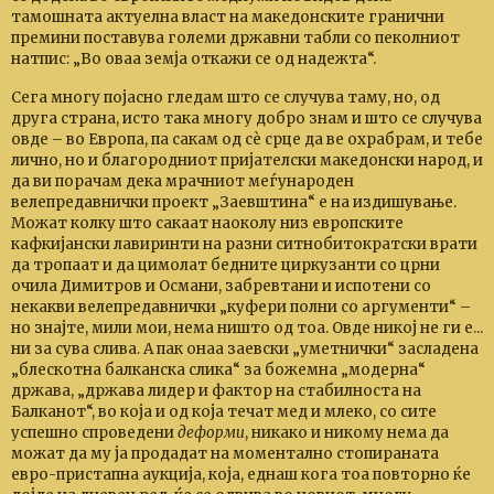
тамошната актуелна власт на македонските гранични
премини поставува големи државни табли со пеколниот
натпис: „Во оваа земја откажи се од надежта“.
Сега многу појасно гледам што се случува таму, но, од
друга страна, исто така многу добро знам и што се случува
овде – во Европа, па сакам од сѐ срце да ве охрабрам, и тебе
лично, но и благородниот пријателски македонски народ, и
да ви порачам дека мрачниот меѓународен
велепредавнички проект „Заевштина“ е на издишување.
Можат колку што сакаат наоколу низ европските
кафкијански лавиринти на разни ситнобитократски врати
да тропаат и да цимолат бедните циркузанти со црни
очила Димитров и Османи, забревтани и испотени со
некакви велепредавнички „куфери полни со аргументи“ –
но знајте, мили мои, нема ништо од тоа. Овде никој не ги е...
ни за сува слива. А пак онаа заевски „уметнички“ засладена
„блескотна балканска слика“ за божемна „модерна“
држава, „држава лидер и фактор на стабилноста на
Балканот“, во која и од која течат мед и млеко, со сите
успешно спроведени
деформи
, никако и никому нема да
можат да му ја продадат на моментално стопираната
евро-пристапна аукција, која, еднаш кога тоа повторно ќе