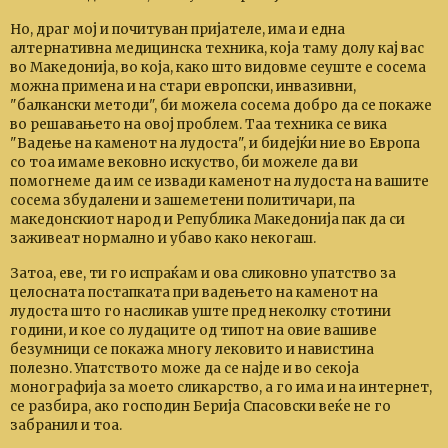
Но, драг мој и почитуван пријателе, има и една
алтернативна медицинска техника, која таму долу кај вас
во Македонија, во која, како што видовме сеуште е сосема
можна примена и на стари европски, инвазивни,
"балкански методи", би можела сосема добро да се покаже
во решавањето на овој проблем. Таа техника се вика
"Вадење на каменот на лудоста", и бидејќи ние во Европа
со тоа имаме вековно искуство, би можеле да ви
помогнеме да им се извади каменот на лудоста на вашите
сосема збудалени и зашеметени политичари, па
македонскиот народ и Република Македонија пак да си
заживеат нормално и убаво како некогаш.
Затоа, еве, ти го испраќам и ова сликовно упатство за
целосната постапката при вадењето на каменот на
лудоста што го насликав уште пред неколку стотини
години, и кое со лудаците од типот на овие вашиве
безумници се покажа многу лековито и навистина
полезно. Упатството може да се најде и во секоја
монографија за моето сликарство, а го има и на интернет,
се разбира, ако господин Берија Спасовски веќе не го
забранил и тоа.