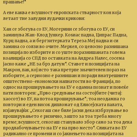
прашање!“
А еве каква е всушност европската стварност кон која
летаат тие залудни лудачки крикови:
Хан се збогува со ЕУ, Могерини се збогува со ЕУ, си
заминува Жан-Клод Јункер. Коѕиас падна, Ципрас Падна,
Курц падна, а и бергзитерката Тереза Меј падна и си
замина со солзи во очите. Меркел, со целосно разнишана
позиција по изборите и со уште поразнишаната голема
коалиција со СПД по оставката на Андреа Налес, сосема
јасно каже „НЕ за брз датум“. Ставот и позицијата на
Макрон, пак, кој исто така претрпе значителен пораз на
изборите, а сериозно е разнишан и поради внатрешните
општествено-економски напнатости во Франција, по
однос на проширувањето на ЕУ е одамна познат и повеќе
пати повторен: „Прво средување на состојбите (читај:
хаосот) во ЕУ, па потоа проширување“; тоа неодамна го
повтори и еден висок дипломат од Елисејската палата,
изјавувајќи: „Секогаш сме биле јасни дека избрзување во
проширувањето е ризично, зашто за тоа треба многу
време; всушност, секогаш станувало збор само за тоа дека
продлабочувањето на ЕУ е на прво место“. Сликата во ЕУ
радикално се промени и со јакнењето на позицијата на