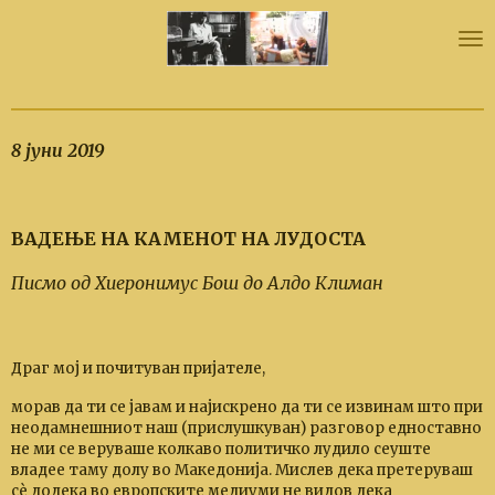
Skip
to
main
content
8 јуни 2019
ВАДЕЊЕ НА КАМЕНОТ НА ЛУДОСТА
Писмо од
Хиеронимус Бош до Алдо Климан
Драг мој и почитуван пријателе,
морав да ти се јавам и најискрено да ти се извинам што при
неодамнешниот наш (прислушкуван) разговор едноставно
не ми се веруваше колкаво политичко лудило сеуште
владее таму долу во Македонија. Мислев дека претеруваш
сѐ додека во европските медиуми не видов дека