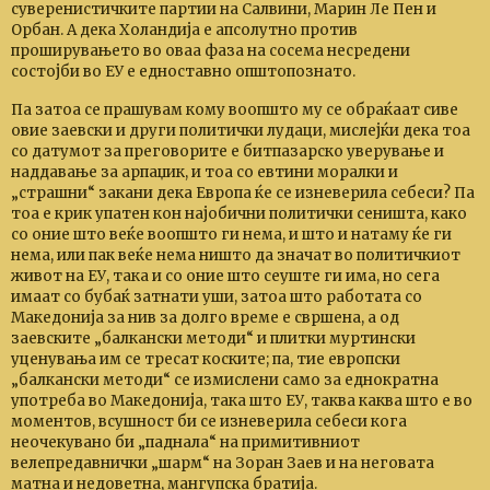
суверенистичките партии на Салвини, Марин Ле Пен и
Орбан. А дека Холандија е апсолутно против
проширувањето во оваа фаза на сосема несредени
состојби во ЕУ е едноставно општопознато.
Па затоа се прашувам кому воопшто му се обраќаат сиве
овие заевски и други политички лудаци, мислејќи дека тоа
со датумот за преговорите е битпазарско уверување и
наддавање за арпаџик, и тоа со евтини моралки и
„страшни“ закани дека Европа ќе се изневерила себеси? Па
тоа е крик упатен кон најобични политички сеништа, како
со оние што веќе воопшто ги нема, и што и натаму ќе ги
нема, или пак веќе нема ништо да значат во политичкиот
живот на ЕУ, така и со оние што сеуште ги има, но сега
имаат со бубаќ затнати уши, затоа што работата со
Македонија за нив за долго време е свршена, а од
заевските „балкански методи“ и плитки муртински
уценувања им се тресат коските; па, тие европски
„балкански методи“ се измислени само за еднократна
употреба во Македонија, така што ЕУ, таква каква што е во
моментов, всушност би се изневерила себеси кога
неочекувано би „паднала“ на примитивниот
велепредавнички „шарм“ на Зоран Заев и на неговата
матна и недоветна, мангупска братија.