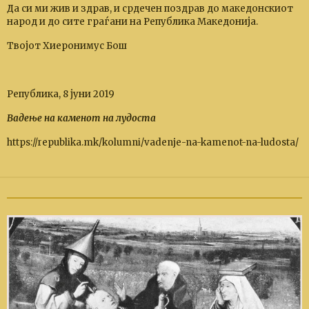
Да си ми жив и здрав, и срдечен поздрав до македонскиот
народ и до сите граѓани на Република Македонија.
Твојот Хиеронимус Бош
Република, 8 јуни 2019
Вадење на каменот на лудоста
https://republika.mk/kolumni/vadenje-na-kamenot-na-ludosta/