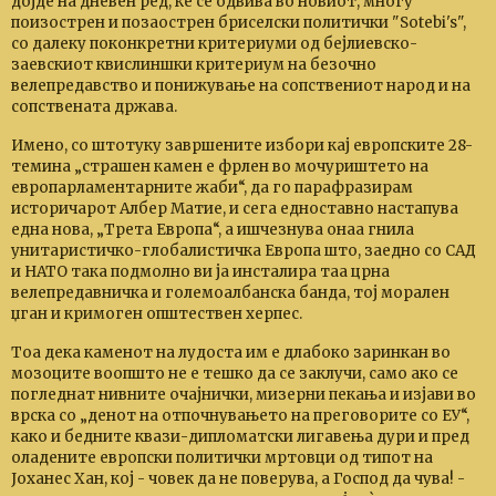
дојде на дневен ред, ќе се одвива во новиот, многу
поизострен и позаострен бриселски политички "Sotebi's",
со далеку поконкретни критериуми од бејлиевско-
заевскиот квислиншки критериум на безочно
велепредавство и понижување на сопствениот народ и на
сопствената држава.
Имено, со штотуку завршените избори кај европските 28-
темина „страшен камен е фрлен во мочуриштето на
европарламентарните жаби“, да го парафразирам
историчарот Албер Матие, и сега едноставно настапува
една нова, „Трета Европа“, а ишчезнува онаа гнила
унитаристичко-глобалистичка Европа што, заедно со САД
и НАТО така подмолно ви ја инсталира таа црна
велепредавничка и големоалбанска банда, тој морален
џган и кримоген општествен херпес.
Тоа дека каменот на лудоста им е длабоко заринкан во
мозоците воопшто не е тешко да се заклучи, само ако се
погледнат нивните очајнички, мизерни пекања и изјави во
врска со „денот на отпочнувањето на преговорите со ЕУ“,
како и бедните квази-дипломатски лигавења дури и пред
оладените европски политички мртовци од типот на
Јоханес Хан, кој - човек да не поверува, а Господ да чува! -