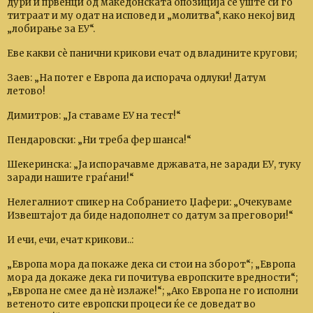
дури и првенци од македонската опозиција сѐ уште си го
титраат и му одат на исповед и „молитва“, како некој вид
„лобирање за ЕУ“.
Еве какви сѐ панични крикови ечат од владините кругови;
Заев: „На потег е Европа да испорача одлуки! Датум
летово!
Димитров: „Ја ставаме ЕУ на тест!“
Пендаровски: „Ни треба фер шанса!“
Шекеринска: „Ја испорачавме државата, не заради ЕУ, туку
заради нашите граѓани!“
Нелегалниот спикер на Собранието Џафери: „Очекуваме
Извештајот да биде надополнет со датум за преговори!“
И ечи, ечи, ечат крикови..:
„Европа мора да покаже дека си стои на зборот“; „Европа
мора да докаже дека ги почитува европските вредности“;
„Европа не смее да нѐ излаже!“; „Ако Европа не го исполни
ветеното сите европски процеси ќе се доведат во