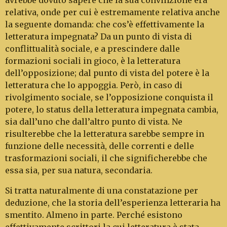
avrebbe dovuto sapere che la sua convinzione era
relativa, onde per cui è estre­ma­mente relativa anche
la seguente domanda: che cos’è effettivamente la
letteratura impegnata? Da un punto di vista di
conflittualità sociale, e a pre­scin­dere dalle
formazioni sociali in gioco, è la let­teratura
dell’opposizione; dal punto di vista del potere è la
letteratura che lo appoggia. Però, in ca­so di
rivolgimento sociale, se l’opposizione con­quista il
potere, lo status della letteratura impe­gnata cambia,
sia dall’uno che dall’altro punto di vista. Ne
risulterebbe che la letteratura sarebbe sem­pre in
funzione delle necessità, delle correnti e delle
trasformazioni sociali, il che significherebbe che
essa sia, per sua natura, secondaria.
Si tratta naturalmente di una constatazione per
deduzione, che la storia dell’esperienza let­teraria ha
smentito. Almeno in parte. Perché esi­stono