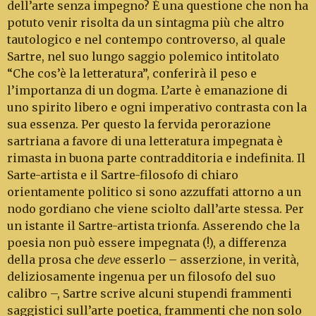
dell’arte senza impegno? È una questione che non ha
potuto venir risolta da un sintagma più che altro
tautologico e nel contempo controverso, al qua­le
Sartre, nel suo lungo saggio polemico intitolato
“Che cos’è la letteratura”, conferirà il peso e
l’importanza di un dogma. L’arte è emana­zione di
uno spirito libero e ogni imperativo con­trasta con la
sua essenza. Per questo la fervida per­orazione
sartriana a favore di una letteratura im­pegnata è
rimasta in buona parte contradditoria e indefinita. Il
Sarte-artista e il Sartre-filosofo di chia­ro
orientamente politico si sono azzuffati attorno a un
nodo gordiano che viene sciolto dall’arte stes­sa. Per
un istante il Sartre-artista trionfa. Asseren­do che la
poesia non può essere impegnata (!), a differenza
della prosa che
deve
esserlo – asserzione, in verità,
deliziosamente ingenua per un filosofo del suo
calibro –, Sartre scrive alcuni stupendi fram­menti
saggistici sull’arte poetica, frammenti che non solo