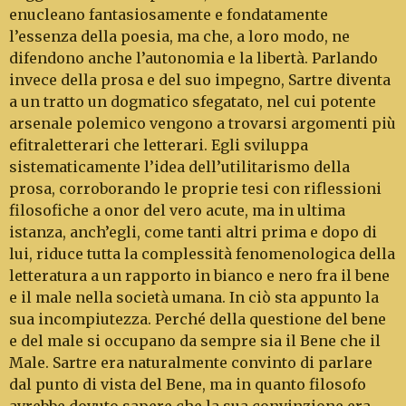
enucleano fantasiosamente e fondata­mente
l’essenza della poesia, ma che, a loro modo, ne
difendono anche l’autonomia e la libertà. Par­lando
invece della prosa e del suo impegno, Sartre diventa
a un tratto un dogmatico sfegatato, nel cui potente
arsenale polemico vengono a trovarsi argomenti più
efitraletterari che letterari. Egli svi­luppa
sistematicamente l’idea dell’utilitarismo della
prosa, corroborando le proprie tesi con riflessioni
filosofiche a onor del vero acute, ma in ul­tima
istanza, anch’egli, come tanti altri prima e dopo di
lui, riduce tutta la complessità fenomeno­logica della
letteratura a un rapporto in bianco e nero fra il bene
e il male nella società umana. In ciò sta appunto la
sua incompiutezza. Perché della questione del bene
e del male si occupano da sem­pre sia il Bene che il
Male. Sartre era naturalmente convinto di parlare
dal punto di vista del Bene, ma in quanto filosofo