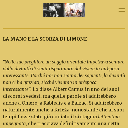
Skip
to
main
content
LA MANO E LA SCORZA DI LIMONE
“Nelle sue preghiere un saggio orientale impetrava sempre
dalla divinità di venir risparmiato dal vivere in un’epoca
interessante. Poiché noi non siamo dei sapienti, la divinità
non ci ha graziati, sicché viviamo in un’epoca
interessante”
. Lo disse Albert Camus in uno dei suoi
discorsi svedesi, ma quelle parole si addirebbero
anche a Omero, a Rableais e a Balzac. Si addirebbero
naturalmente anche a Krleža, nono­stante che ai suoi
tempi fosse stato già coniato il sintagma
letteratura
impegnata
, che tracciava definitivamente una netta