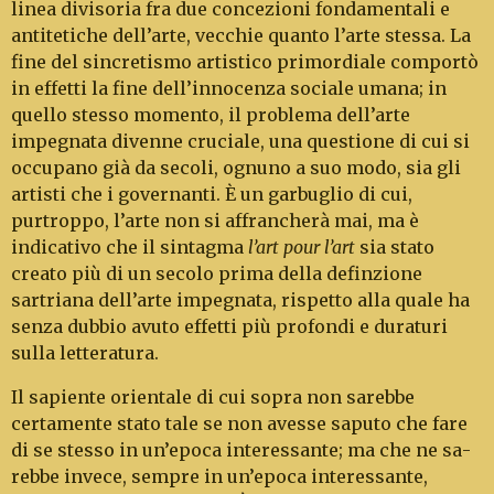
linea divisoria fra due con­cezioni fondamentali e
antitetiche dell’arte, vec­chie quanto l’arte stessa. La
fine del sincretismo ar­tistico primordiale comportò
in effetti la fine dell’innocenza sociale umana; in
quello stesso momento, il problema dell’arte
impegnata diven­ne cruciale, una questione di cui si
occupano già da secoli, ognuno a suo modo, sia gli
artisti che i go­vernanti. È un garbuglio di cui,
purtroppo, l’ar­te non si affrancherà mai, ma è
indicativo che il sintagma
l’art pour l’art
sia stato
creato più di un se­colo prima della definzione
sartriana dell’arte im­pegnata, rispetto alla quale ha
senza dubbio a­vu­to effetti più profondi e duraturi
sulla lettera­tura.
Il sapiente orientale di cui sopra non sarebbe
certamente stato tale se non avesse saputo che fare
di se stesso in un’epoca interessante; ma che ne sa­
rebbe invece, sempre in un’epoca interessante,