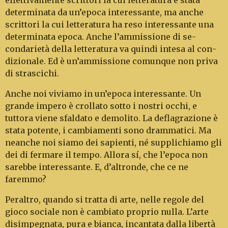
effettivamente scrittori la cui letteratura è stata
determinata da un’epoca interessante, ma an­che
scrittori la cui letteratura ha reso interessante una
determinata epoca. Anche l’ammissione di se­
condarietà della letteratura va quindi intesa al con­
dizionale. Ed è un’ammissione comunque non pri­va
di strascichi.
Anche noi viviamo in un’epoca interessante. Un
grande impero è crollato sotto i nostri occhi, e
tuttora viene sfaldato e demolito. La deflagrazione è
stata potente, i cambiamenti sono drammatici. Ma
neanche noi siamo dei sapienti, né supplichia­mo gli
dei di fermare il tempo. Allora sí, che l’epoca non
sarebbe interessante. E, d’altronde, che ce ne
faremmo?
Peraltro, quando si tratta di arte, nelle regole del
gioco sociale non è cambiato proprio nulla. L’ar­te
disimpegnata, pura e bianca, incantata dalla libertà