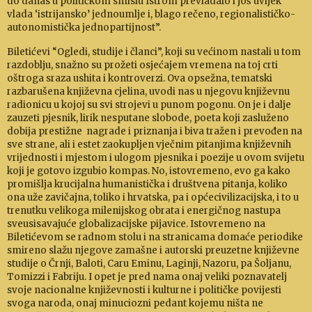
do danas u po­litičkom smislu Is­trom prevladalo i još uvijek
vlada ‘is­trijansko’ jedno­um­lje i, blago rečeno, regiona­lis­tičko-
autonomistička jed­no­partijnost”.
Biletićevi “Ogledi, studije i članci”, koji su većinom na­stali u tom
razdoblju, snažno su prožeti o­sje­ćajem vre­me­na na toj crti
oštroga sraza ushita i kontroverzi. Ova op­sežna, tematski
razbarušena književna cjelina, uvodi nas u njegovu književnu
radionicu u kojoj su svi strojevi u punom pogonu. On je i dalje
zauzeti pjesnik, lirik ne­spu­tane slobode, poeta koji zasluženo
dobija prestižne na­grade i priznanja i biva tražen i prevođen na
sve strane, ali i estet zaokupljen vječnim pitanjima književ­nih
vri­jed­nosti i mje­stom i ulogom pjesnika i poezije u ovom svi­jetu
koji je gotovo izgubio kompas. No, istovremeno, evo ga ka­ko
promišlja krucijalna humanistička i društve­na pita­nja, koliko
ona uže zavičajna, toliko i hrvatska, pa i op­ćecivilizacijska, i to u
trenutku velikoga mile­nijskog ob­rata i energičnog nastupa
sveusisavajuće globaliza­cij­ske pijavice. Istovremeno na
Biletićevom se radnom stolu i na stranicama domaće periodike
smireno slažu njegove za­mašne i autorski preuzetne književne
studije o Črnji, Baloti, Caru Eminu, Laginji, Nazoru, pa Šolja­nu,
To­mizzi i Fabriju. I opet je pred nama onaj veliki poznava­telj
svoje nacionalne književnosti i kulturne i političke povijesti
svoga naroda, onaj minuciozni pe­dant kojemu ništa ne