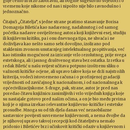
gdje ćemo ih brzo zabo­raviti, ali bogme sugestivno svjedoči i o
vremenu koje nikome od nas i ni­pošto nije bilo ravnodušno i
jedno­značno.
Čitajući „Čitatelja”, s jedne strane pratimo stasavanje Borisa
Domagoja Biletića kao nadarenog, nadahnutog i od samog
početka nadasve osvi­ještenog autora koji književni esej, studiju
ili knji­ževnu kritiku, pa i onu dnev­noga tipa, ne shvaća i ne
doživljava kao nešto samo se­bi dovoljno, izolirano pod
staklenim zvonom unutar­njeg intelektual­nog propitivanja, već
kao istinsku mo­gućnost za izrica­nje vrlo rezolutnog, prije svega
estetskoga, ali i jasnog dru­štvenog sta­va bez ostatka. Iz retka u
redak Biletić u našu svijest uči­tava potpuno izoštrenu sliku o
važnosti kritičke ocjene, ali upravo takve koja se drži najstrožih
kri­terija, vodeći istovremeno računa i o profinjenoj gra­daciji
vrijednosti od zavičajnog k nacio­nalnom, i od na­cionalnoga k
opće­civilizacijskome. S dru­ge, pak, strane, autor je pred nas
poredao čitavu knjižnicu zanimljivih i vrlo vrijednih knji­ga koje
su nastajale gotovo pred našim očima, a on je bio među prvima
koji je o njima izrekao relevantne knji­žev­no-kritičke i estetske
prosudbe. Mnoga su od tih djela da­nas već nezaobilazne
sastavnice povijesti suvremene književnosti, a nema dvojbe da
je njihovoj upravo takvoj recepciji kod či­ta­teljstva nemalo
pridonio i Biletićev brz i učinkovit kri­tički odaziv u književnom i