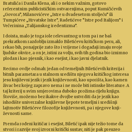
Bratulića i Da­ni­la Klena, ali i o nekim važnim, go­to­vo
referentnim publicis­tičkim ostvarenjima, po­put Ku­mičićevih
„Govora”, Mila­no­vi­ćeve „Istre u dva­dese­tom stoljeću” ili
Tumpićeve „Hrvatske Istre”, Ra­detićeve “Istre pod Italijom” i
Večerinina „Talijan­skog ireden­tizma”.
I doista, malo je toga iole relevantnog u tom pa i ne baš
prekratkom raz­doblju izmaklo Biletićevu kritičkom peru, ali,
rekao bih, ponajprije zato što i vrijeme i do­ga­đaji i­maju svoje
ljudske okvire, a on je, istini za volju, svih tih godina bio iznimno
plodan i kao pjesnik, i kao esejist, i kao jav­ni djelatnik.
Recimo ovdje odmah: jedan od temeljnih Biletićevih krite­rija i
bitnih parametara u stalnom središtu njegova kritičkog interesa
jesu knji­ževni jezik i jezik književnosti, kao uporišta, kao kamen
ži­vac bez kojeg zapravo nema i ne može biti istin­ske literature. A
taj kriterij u svim smje­rovima du­boko pro­žima cijelu knjigu.
Štoviše, možemo bez ikakve dvojbe ustvrditi da je jezik kao
ishodište uni­verzalne knji­ževne lje­pote temelj­ni i središnji
lajtmotiv Biletićeve filozofije knji­ževnosti, pa i njegove knji­
ževnosti sa­me.
Premda rođeni kritičar i esejist, Biletić ipak nije težio tome da
stvori i razvije svoj izvorni kritički sustav, niti je pak preuzeo