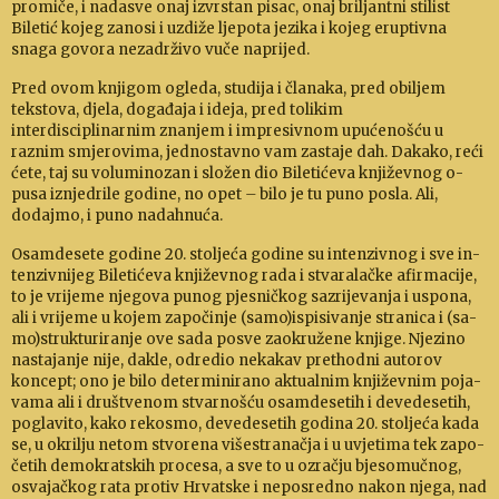
promiče, i nadasve onaj izvrstan pisac, onaj bri­ljantni stilist
Biletić kojeg zanosi i uzdiže ljepota jezika i kojeg eruptivna
snaga go­vora nezadrživo vuče naprijed.
Pred ovom knjigom ogleda, studija i članaka, pred obiljem
tekstova, djela, događaja i ideja, pred tolikim
interdisciplinarnim zna­njem i impresivnom upućenošću u
raznim smjerovima, jednostavno vam zastaje dah. Dakako, reći
ćete, taj su voluminozan i složen dio Bileti­ćeva književnog o­
pusa iznjedrile godine, no opet
–
bilo je tu puno posla. Ali,
dodajmo, i puno nadahnuća.
Osamdesete godine 20. stoljeća godine su intenziv­nog i sve in­
tenzivnijeg Bile­tićeva književnog rada i stva­ralačke afir­macije,
to je vrijeme njegova punog pjesničkog sazrijevanja i uspona,
ali i vrijeme u kojem započinje (samo)is­pi­sivanje stranica i (sa­
mo)­strukturi­ranje ove sada posve zaokružene knjige. Njezino
nastaja­nje nije, dakle, odredio nekakav prethodni autorov
koncept; ono je bilo de­terminirano aktualnim književnim po­ja­
vama ali i društvenom stvarnošću osamdesetih i devede­setih,
po­gla­vito, kako rekosmo, devede­setih godina 20. stoljeća kada
se, u okrilju netom stvorena višestranačja i u uvjetima tek za­po­
četih demokratskih procesa, a sve to u ozračju bjesomučnog,
osvajačkog ra­ta protiv Hrvatske i neposred­no nakon njega, nad