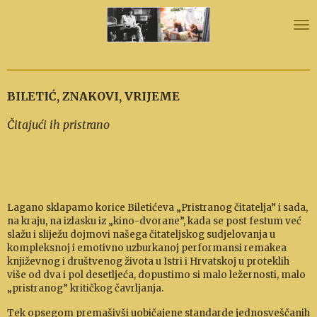
Skip
to
main
content
BILETIĆ, ZNAKOVI, VRIJEME
Čitajući ih pristrano
Lagano sklapamo korice Biletićeva „Pristranog či­tatelja” i sada,
na kraju, na izlasku iz „kino-dvorane”, ka­da se post festum već
slažu i sliježu dojmovi našega čitateljskog sudjelovanja u
kompleksnoj i emotivno uzburkanoj performansi remakea
književnog i društvenog života u Istri i Hrvatskoj u proteklih
više od dva i pol de­setljeća, dopustimo si malo ležernosti, malo
„pri­stra­nog” kritičkog čavrljanja.
Tek opsegom premašivši uobičajene standarde jedno­sveščanih