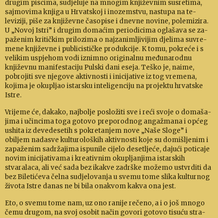
drugim piscima, su­djeluje na mno­gim knji­žev­nim susre­tima,
sajmovima knjiga u Hr­vatskoj i ino­zemstvu, na­stupa na te­
leviziji, pi­še za knji­ževne časopise i dnevne novine, polemizira.
U „No­voj Istri” i drugim do­maćim periodicima oglašava se za­
pa­že­nim kritičkim prilozima o najzanimljivijim dje­lima su­vre­
mene književ­ne i publicističke produkcije. K tomu, pokreće i s
veli­kim uspjehom vodi iznimno ori­ginalnu međunarod­nu
književnu manifestaciju Pulski dani eseja. Teško je, na­ime,
pobrojiti sve njegove aktiv­nosti i inicijati­ve iz tog vremena,
kojima je okupljao is­tarsku inte­li­gen­ciju na pro­jektu hrvatske
Istre.
Vrijeme će, dakako, najbolje posložiti sve i re­ći svoje o do­ma­ša­
jima i učincima toga gotovo preporodnog angažmana i općeg
ushita iz devede­setih s pokretanjem nove „Naše Sloge” i
obiljem na­dasve kul­tu­roloških aktivnosti koje su domišljenim i
zapaženim sadržajima ispu­nile cijelo de­set­ljeće, dajući poti­caje
no­vim inicijativama i kreativ­nim okup­ljanjima istarskih
stvaralaca, ali već sada bez ikakve zadrške možemo us­tvrditi da
bez Bi­le­ti­ćeva čelna sudjelovanja u svemu tome slika kul­turnog
života Istre danas ne bi bila onak­vom kakva ona jest.
Eto, o svemu tome nam, uz ono ranije rečeno, a i o još mnogo
čemu dru­gom, na svoj osobit način govori gotovo tisuću stra­