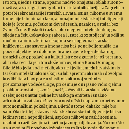
Istrom, s jedne strane, opasno nadvio onaj stari oblak autono­
maštva, a s druge, i neugodan ton iritantnih aluzija iz Zagreba o
potrebi rekroatizacije istarskih Hrvata. Istina, nikome u svemu
tome nije bilo nimalo lako, a po­najmanje is­tarskoj inteligenciji
koja je, k tomu, početkom devede­setih, nažalost, ostala i bez
Zvana Črnje. Raskoli i razlazi oko nje­gova inte­lek­tu­alnog na­
sljeđa na čelu Čakavskog sabora i „Istre kroz stoljeća” urodili su
mučnim animozi­tetima u kojima se ni ugledna istar­ska
književna i znan­stvena imena nisu baš ponajbolje snašla. Za
posve ob­jektivne i dokumen­tirane ocjene toga delikatnog
tranzicijskog poglavlja u kulturi Istre zasi­gurno je još pre­rano,
ali treba reći da je u tim složenim uvjetima Boris Domagoj
Biletić bio jedan od ri­jetkih, ako ne i jedini, među hrvatskim is­
tarskim inte­lektualcima koji su bili spremni ali imali i dovoljno
kredibiliteta i potpore u vlastitoj kulturnoj sre­dini za
preuzimanje vodeće uloge, pri čemu je on i jasno vi­dio cjelinu
pro­blema: ostati i „svoj” i „naš”, sačuvati is­tarsku zavi­čaj­nu
osebujnost unutar cje­line hrvatskoga entiteta i snažno
afirmirati hr­vatsku dr­ža­votvornost u Istri naprama ope­tovanim
autono­maškim poku­šajima. Biletić u tome, da­kako, nije bio
sam. Oko te ideje sta­vovi istarske hrvat­ske inteligencije bili su
je­din­stveni i ne­podijeljeni, usprkos nji­hovim raz­ličitostima,
osobnim razilaženjima i na­činu javnoga dje­lovanja. No ono što
ga u ovoj priči po­sebno iz­dvaja jest to što je svoje dje­lo­vanje