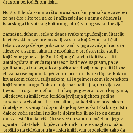
drugom perio­dičnom tisku.
No, što Biletića zanima i što pronalazi u knjigama koje za sebe i
za nas čita, i što to i na koji način zajedno s na­ma od­čita­va iz
istarskoga i hrvat­skog kulturnog i društvenog svako­dnev­lja?
Zamašna, duhom i stilom danas svakom upućenijem čitatelju
biletićevski posve prepoznatljiva serija književ­no-kritičkih
tekstova započela je prikazima ranih knjiga zavičajnih autora
njegove, a zatim i aktualne produkcije predstavnika starije
književne gene­racije. Znati­željnog čitatelja i kritičara, ali i
antologičara Biletića taj interes nikad neće napustiti, pa će
godinama, a i danas, vrlo an­gaži­ra­no i dosljedno pratiti što se
zbiva na osebujnom književ­nom prostoru Istre i Rijeke, kako u
hrvatskom tako i u talijanskom, ali i u primorskom slo­venskom
književnom krugu. Dobronamjerna i poticajna, no uvijek zah­
tjev­na i stroga, nerijetko i u funkciji pogovora novim knjigama,
Biletićeva su književno-kritička javljanja ti­jekom godina
producirala živahnu literarnu klimu, kat­kad širem hrvat­skom
čitateljstvu stva­rajući dojam da je knji­ževno-kri­tički krug u Istri i
daleko veći i snažniji no što je doista bio, ili no što on danas
doista jest. Utoliko više što se već na samom početku njegov
spontani či­tateljski i knji­žev­no-kritički interes naglo i snažno
pro­širio na cjelo­kup­nu hrvatsku književnu produkciju, tako da