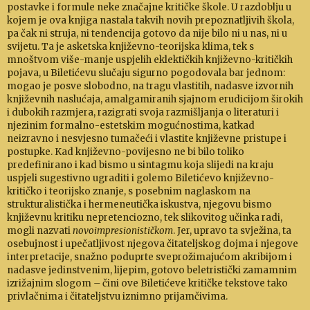
postavke i formule neke značajne kritičke škole. U razdoblju u
kojem je ova knjiga nastala takvih novih prepoznatljivih škola,
pa čak ni struja, ni ten­den­cija gotovo da nije bilo ni u nas, ni u
svijetu. Ta je as­ket­ska književno-teorijska klima, tek s
mnoštvom više-ma­nje uspjelih eklektičkih književno-kritičkih
pojava, u Biletićevu slučaju sigurno pogodovala bar jednom:
mo­gao je posve slo­bodno, na tragu vlastitih, nadasve iz­vor­nih
knji­žev­nih naslućaja, amalgamiranih sjajnom eru­dicijom ši­rokih
i du­bokih razmjera, razigrati svoja razmišljanja o literaturi i
njezinim formalno-estetskim mo­gućnostima, katkad
neizravno i nesvjesno tumačeći i vla­stite književne pristupe i
postupke. Kad književno-povijesno ne bi bilo toliko
predefinirano i kad bismo u sin­tag­mu koja slijedi na kraju
uspjeli sugestivno ugraditi i golemo Bileti­ćevo književno-
kritičko i teorijsko zna­nje, s posebnim naglaskom na
strukturalistička i hermeneu­tička iskustva, njego­vu bismo
književnu kri­tiku nepretenciozno, tek slikovitog učinka radi,
mogli nazvati
no­vo­im­pre­sio­nističkom
. Jer, upravo ta svježina, ta
osebujnost i u­pečatljivost nje­gova či­ta­telj­skog dojma i njegove
inter­pretacije, snažno poduprte sveprožimajućom akri­bijom i
nadasve jedinstve­nim, lijepim, gotovo beletristički za­mam­nim
izrižajnim slogom
–
čini ove Biletićeve kritičke tek­stove tako
privlačnima i či­ta­teljstvu iznim­no pri­jam­čivima.