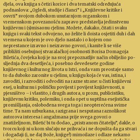
djela, ova knjiga s četiri korice i dva temat­ski određujuća
podnaslova: „Ogledi, studije i članci” i „Književne kritike i
osvrti” svojom dubokom unu­tar­njom organskom i
vremenskom povezanošću zapravo predstavlja jedinstvenu
knji­ževnu i (s)mi­saonu cjelinu. Možete, dakako, čitati i svaku
knjigu i svaki tekst odvojeno, no želite li doista osjetiti duh i dah
vremena u kojem je ovo djelo nastalo i o kojem ono
neprestance iz­ravno i neizravno govori, i kanite li se više
približiti osebujnoj stvaralačkoj osobnosti Borisa Domagoja
Biletića, čovjeka koji je na svoj prepoznatljiv način obilježio po­
sljednja dva desetljeća, i posebno devedesete godine
književnog i kulturnog života u Istri, onda vam preostaje samo
to da duboko zaronite u cjelinu, u knjigu koja će vas, istina, i
zavoditi, i razvoditi i odvoditi na razne stra­ne: u čisti književni
esej, u kulturnu i političku povijest i povijest književnosti, u
pjesni­štvo
–
i vlastito, i drugih autora, u prozu, publicistiku,
književnu kritiku, polemi­ku, i onda opet u suptilna esejis­tička
promišljanja, oslobođena svega toga i neoptere­ćena svime
time. Ta nam uzbur­ka­na, razigrana i nesputana razno­li­kost
autorova interesa i angažmana prije svega govori o
znatiželjnom, Biletić bi tu dodao, „pristranom čita­telju”, dakle, o
tvor­cu koji ni u kom slučaju ne prihvaća i ne dopušta da ga stvari
i do­gađaji (i, ne daj Bože, knji­ge!) mimoilaze i odlaze nekamo