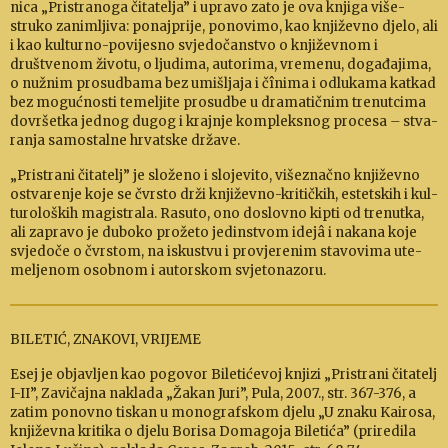
nica „Pri­stra­noga čitatelja” i upravo zato je ova knjiga vi­še­
struko za­nim­ljiva: ponajprije, po­no­vimo, kao knji­ževno djelo, ali
i kao kulturno­-povijes­no svje­do­čan­stvo o knji­ževnom i
društve­nom životu, o lju­dima, autorima, vre­menu, do­ga­đajima,
o nužnim pro­sudbama bez umi­šljaja i čînima i odlu­kama katkad
bez mogućno­sti teme­ljite pro­sudbe u dra­ma­tičnim trenut­cima
do­vr­šetka jed­nog du­gog i krajnje kom­pleksnog pro­cesa
–
stva­
ranja samo­stal­ne hr­vatske države.
„Pristrani čita­telj” je složeno i slojevito, višeznačno književno
ostva­renje koje se čvrsto drži književ­no-kri­tičkih, estetskih i kul­
tu­ro­loš­kih ma­gi­strala. Rasuto, ono doslovno kip­ti od tre­nutka,
ali zapravo je du­boko pro­žeto jedinstvom idejâ i nakana ko­je
svje­doče o čvrstom, na iskus­tvu i pro­vje­re­nim sta­vo­vima ute­
melje­nom osob­nom i au­torskom svjetona­zo­ru.
BILETIĆ, ZNAKOVI, VRIJEME
Esej je objavljen kao pogovor Biletićevoj knjizi „Pristrani čitatelj
I-II”, Zavičajna naklada „Žakan Juri”, Pula, 2007., str. 367-376, a
zatim ponovno tiskan u monografskom djelu „U znaku Kairosa,
književna kritika o djelu Borisa Domagoja Biletića” (priredila