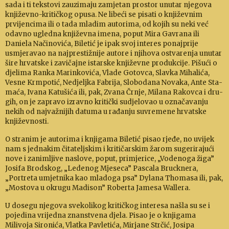
sada i ti tekstovi zauzimaju zamjetan prostor u­nutar njegova
knji­ževno-kritičkog opusa. Ne libeći se pisati o književnim
prvijencima ili o tada mladim autorima, od kojih su neki već
odavno ugledna književna imena, poput Mira Ga­vrana ili
Daniela Načinovića, Biletić je ipak svoj inte­res ponajprije
usmjeravao na najprestižnije autore i nji­hova ostvarenja unutar
šire hrvatske i za­vi­čajne istar­ske knji­ževne produkcije. Pišući o
djelima Ran­ka Ma­rin­kovića, Vlade Gotovca, Slavka Mihalića,
Vesne Krm­potić, Ne­djeljka Fabrija, Slobodana Novaka, Ante Sta­
maća, Ivana Katušića ili, pak, Zvana Črnje, Milana Ra­kovca i dru­
gih, on je za­pravo izravno kritički sudjelovao u ozna­ča­vanju
nekih od naj­važnijih datuma u rađanju suvremene hrvat­ske
književ­nosti.
O stranim je au­torima i knjigama Biletić pisao rjeđe, no uvi­jek
nam s jednakim čitateljskim i kritičarskim ža­rom su­geri­rajući
nove i zanimljive naslove, poput, pri­mjerice, „Vode­noga žiga”
Jo­sifa Brodskog, „Lede­nog Mje­seca” Pascala Brucknera,
„Portreta umjetnika kao mla­doga psa” Dylana Thomasa ili, pak,
„Mostova u okrugu Madi­son” Roberta Ja­mesa Wal­lera.
U dosegu njegova svekolikog kritičkog interesa na­šla su se i
pojedina vrijedna znanstvena djela. Pisao je o knjigama
Milivoja Sironića, Vlatka Pav­letića, Mir­jane Strčić, Jo­sipa