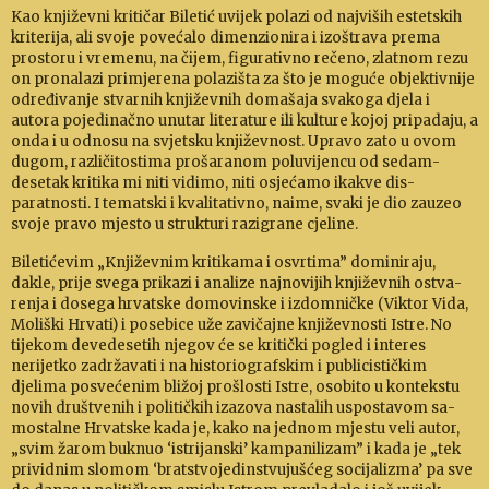
Kao književni kritičar Biletić uvijek polazi od najviših estetskih
kriterija, ali svoje povećalo dimenzionira i izoštrava pre­ma
prostoru i vre­menu, na čijem, figu­ra­tivno rečeno, zlatnom rezu
on prona­lazi primjerena po­lazišta za što je moguće objektivnije
određivanje stvarnih knji­ževnih do­mašaja svakoga djela i
autora pojedinačno unu­tar lit­era­ture ili kulture kojoj pripadaju, a
onda i u od­nosu na svjetsku književnost. Upravo zato u ovom
du­gom, različitostima prošaranom poluvijencu od sedam­
desetak kritika mi niti vidimo, niti osjećamo ikakve dis­
paratnosti. I te­matski i kvalitativno, naime, svaki je dio zauzeo
svoje pravo mjesto u strukturi razigrane cjeline.
Biletićevim „Književnim kritikama i osvrtima” domini­raju,
dakle, prije svega prikazi i analize najnovijih književnih ostva­
renja i dose­ga hrvat­ske domo­vin­ske i iz­dom­ničke (Viktor Vida,
Mo­liški Hr­vati) i posebice uže zavičajne knji­žev­no­sti Istre. No
tijekom devedesetih njegov će se kritički pogled i interes
nerijetko zadržavati i na histo­riografskim i publi­cis­tičkim
djelima posveće­nim bližoj prošlosti Istre, osobito u kontekstu
novih društvenih i po­li­tičkih izazova na­stalih uspos­ta­vom sa­
mostalne Hrvatske kada je, kako na jednom mjestu veli autor,
„svim žarom buk­nuo ‘istri­jan­ski’ kam­pa­nilizam” i kada je „tek
prividnim slomom ‘brat­stvo­je­dinstvu­jušćeg socijalizma’ pa sve