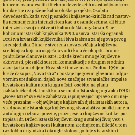
koncem osamdesetih i ti­jekom deve­desetih usus­tav­ljivao kroz
kon­kret­ne i za­pa­žene kul­tu­rološke pro­jekte. Osobito
devedesetih, kada svoj pjes­nički i knji­ževno-kritički rad na­stav­
lja nesma­nje­nim in­tenzitetom kao u osamdesetima, ali bitno
in­tenzivira svoj društveni i kulturološki angažman. S ne­
kolicinom istar­skih knji­žvnika 1990. osniva Istarski o­granak
Društva hrvatskih književnika i biva izabran za njegova prvog
pred­sjed­nika. Time je stvorena nova za­vičajna književna
središnjica koju on uspješno vodi i koja će okupiti i brojne
pridružene članove iz Istre. Odatle kreću mnoge knji­žev­ne
aktivnosti, pjes­nički su­sreti, komunikacije s drug­im srodnim
asocijacijama di­ljem Hrvatske i ino­zem­stva. Godine 1996. po­
kre­će ča­sopis „Nova Istra” i posta­je njegovim glavnim i odgo­
vor­nim urednikom, da­jući no­ve značajne stvara­lačke im­pulse
hrvat­skom kultur­nom krugu u Istri, oso­bito na pla­nu
nakladničke dje­lat­nosti koja se unutar Is­tarskog ogranka DHK i
„Nove Istre” sve više zahuktava, ispu­njavajući upravo onu naj­
veću prazninu
–
ob­jav­lji­vanje književnih djela istarskih autora,
vrednovanje is­tarskoga književnog stvaralaštva publiciranjem
antologija i izbora, poezije, proze, eseja i knji­ževne kritike, pu­
topisa i dr. Držeći is­tarski književni krug u stalnoj ži­voj vezi s
hrvatskom književnom i kul­tur­nom sre­dinjicom, Bi­letić u tom
raz­doblju organizira i okrugle sto­love, putuje s istarskim i