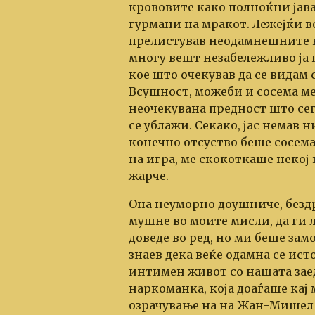
крововите како полноќни јавач
гурмани на мракот. Лежејќи в
прелистував неодамнешните на
многу вешт незабележливо ја 
кое што очекував да се видам с
Всушност, можеби и сосема ме 
неочекувана предност што сег
се ублажи. Секако, јас немав
конечно отсуство беше сосем
на игра, ме скокоткаше некој 
жарче.
Она неуморно доушниче, бездру
мушне во моите мисли, да ги л
доведе во ред, но ми беше зам
знаев дека веќе одамна се ис
интимен живот со нашата зае
наркоманка, која доаѓаше кај
озрачување на на Жан-Мишел Ж