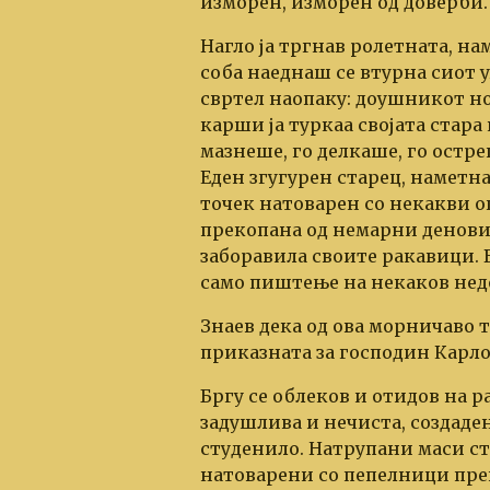
изморен, изморен од доверби.
Нагло ја тргнав ролетната, на
соба наеднаш се втурна сиот 
свртел наопаку: доушникот но
карши ја туркаа својата стара 
мазнеше, го делкаше, го остре
Еден згугурен старец, наметна
точек натоварен со некакви о
прекопана од немарни денови.
заборавила своите ракавици. 
само пиштење на некаков нед
Знаев дека од ова морничаво 
приказната за господин Карло
Бргу се облеков и отидов на ра
задушлива и нечиста, создаде
студенило. Натрупани маси ст
натоварени со пепелници пре