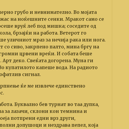
мерно грубо и невнимателно. Во мојата
ужас на ноќешните сенки. Мракот само се
сеше вруќ леб под мишка; соседите од
кола, брзајќи на работа. Ветерот го
ше уличниот мраз за нечија рака или нога.
т со сиво, закрпено палто, мина бргу на
громни црвени вреќи. И собата беше
 Арт деко. Свеќата догорена. Муна ги
Во купатилото капеше вода. На радиото
офатлив сигнал.
трпнење ќе ме извлече единствено
с.
бота. Буквално бев турнат во таа дупка,
на за лазачи, склони кон темнина и
оеја потпрени едни врз други,
полни допушоци и нездрава пепел, која