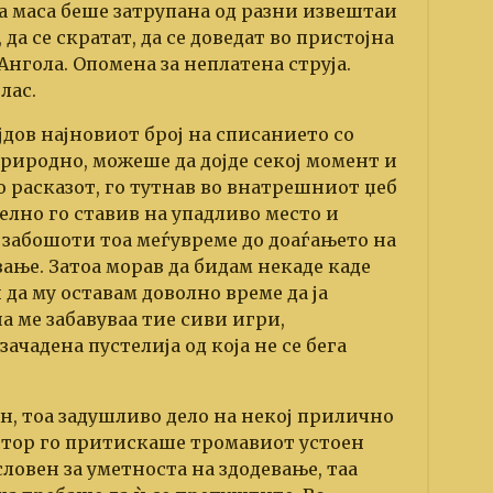
на маса беше затрупана од разни извештаи
да се скратат, да се доведат во пристојна
 Ангола. Опомена за неплатена струја.
лас.
јдов најновиот број на списанието со
 природно, можеше да дојде секој момент и
со расказот, го тутнав во внатрешниот џеб
елно го ставив на упадливо место и
е забошоти тоа меѓувреме до доаѓањето на
ње. Затоа морав да бидам некаде каде
 да му оставам доволно време да ја
 ме забавуваа тие сиви игри,
ачадена пустелија од која не се бега
н, тоа задушливо дело на некој прилично
стор го притискаше тромавиот устоен
словен за уметноста на здодевање, таа