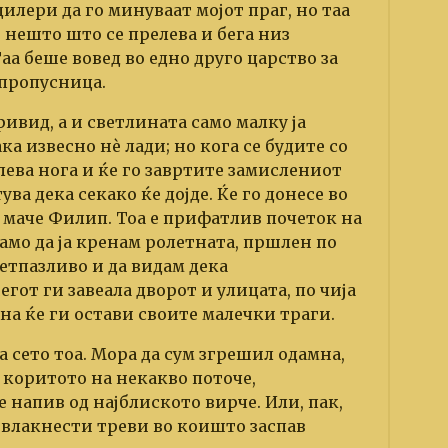
дилери да го минуваат мојот праг, но таа
 нешто што се прелева и бега низ
а беше вовед во едно друго царство за
 пропусница.
ривид, а и светлината само малку ја
а извесно нѐ лади; но кога се будите со
лева нога и ќе го завртите замислениот
ува дека секако ќе дојде. Ќе го донесе во
 маче Филип. Тоа е прифатлив почеток на
амо да ја кренам ролетната, пршлен по
етпазливо и да видам дека
гот ги завеала дворот и улицата, по чија
на ќе ги остави своите малечки траги.
на сето тоа. Мора да сум згрешил одамна,
о коритото на некакво поточе,
 напив од најблиското вирче. Или, пак,
 влакнести треви во коишто заспав