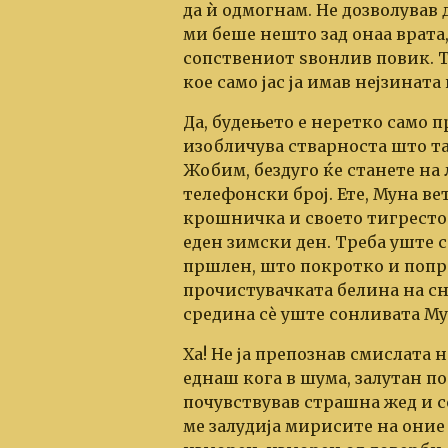
да ѝ одмогнам. Не дозволував 
ми беше нешто зад
онаа
врата,
сопствениот ѕвонлив повик. Та
кое само јас ја имав нејзината
Да, будењето е неретко само п
изобличува стварноста што так
Жобим, бездуго ќе станете на 
телефонски број. Ете, Муна вет
крошничка и своето тигресто
еден зимски ден. Треба уште с
пршлен, што покротко и попр
прочистувачката белина на сне
средина сѐ уште сонливата Му
Ха! Не ја препознав смислата 
еднаш кога в шума, залутан п
почувствував страшна жед и се
ме залудија мирисите на оние