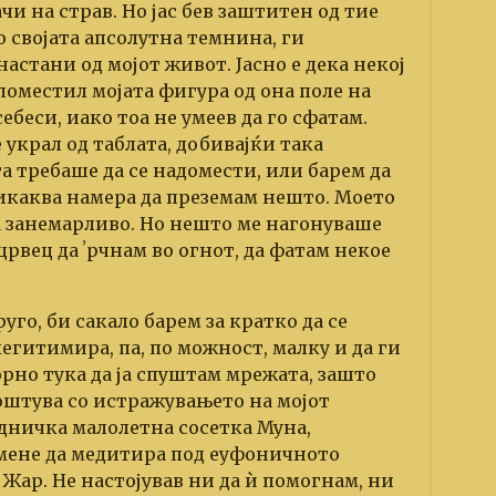
и на страв. Но јас бев заштитен од тие
о својата апсолутна темнина, ги
стани од мојот живот. Јасно е дека некој
поместил мојата фигура од она поле на
ебеси, иако тоа не умеев да го сфатам.
украл од таблата, добивајќи така
а требаше да се надомести, или барем да
 никаква намера да преземам нешто. Моето
а занемарливо. Но нешто ме нагонуваше
црвец да ʼрчнам во огнот, да фатам некое
го, би сакало барем за кратко да се
егитимира, па, по можност, малку и да ги
орно тука да ја спуштам мрежата, зашто
тоштува со истражувањето на мојот
дничка малолетна сосетка Муна,
 мене да медитира под еуфоничното
ар. Не настојував ни да ѝ помогнам, ни