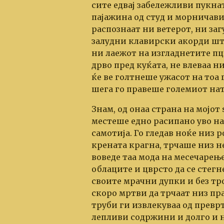
сите едвај забележливи пукна
пајажина од студ и морничави
распознаат ни ветерот, ни заг
залудни клавирски акорди што
ни лаежот на изгладнетите пц
дрво пред куќата, не влеваа ни
ќе ве голтнеше ужасот на тоа
шега го правеше големиот на
Знам, од онаа страна на мојот
местеше едно расипано уво на
самотија. Го гледав ноќе низ 
крената крагна, трчаше низ не
воведе таа мода на месечарење
облаците и цврсто да се стегн
своите мрачни дупки и без тр
скоро мртви да трчаат низ пр
труби ги извлекуваа од превр
лепливи содржини и долго и 