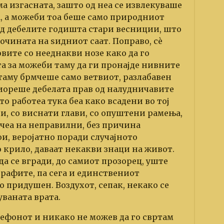
а изгасната, зашто од неа се извлекуваше
 а можеби тоа беше само природниот
од дебелите годишта стари весниции, што
очината на ѕидниот саат. Поправо, сѐ
вите со нееднакви нозе како да го
та за можеби таму да ги пронајде нивните
таму брмчеше само ветвиот, разлабавен
виореше дебелата прав од налудничавите
о работеа тука беа како всадени во тој
и, со виснати глави, со опуштени рамења,
чеа на неправилни, без причина
и, веројатно поради случајното
 крило, даваат некакви знаци на живот.
 да се вгради, до самиот прозорец, уште
графите, па сега и единствениот
 придушен. Воздухот, сепак, некако се
ваната врата.
лефонот и никако не можев да го свртам