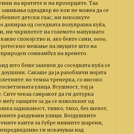
тини на вратите и на прозорците. Таа
 завивања однадвор во кои не можеа да се
убениот детски глас, ни неколкуте
 допираа од соседната полупразна куќа,
и, ни чкрипотот на големото напукнато
какво спокојство и, ако бевте сами, оооо,
 гротескно мешање на звуците што на
тприроден сомнамбул на времето.
 ѕид што беше залепен до соседната куќа се
 доушник. Сакаше да ја разобличи мојата
ролетните: во темна тренерка, со високо
осветлената улица. Всушност, тој ја
. Сите чекаа самракот да ги дотурка
е меѓу оџаците за да се измолкнат од
ошка задишаност, тивко, тихо, без шепот,
азните раздувани улици. Воздушните
тените канти за ѓубре нивните шарени,
непредвидливо ги искачуваа над