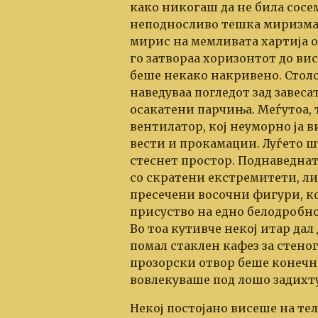
како никогаш да не била сосем
неподносливо тешка миризма,
мирис на мемливата хартија 
го затвораа хоризонтот до вис
беше некако накривено. Столо
наведуваа погледот зад завеса
осакатени парчиња. Меѓутоа, 
вентилатор, кој неуморно ја 
вести и прокамации. Луѓето шт
стеснет простор. Поднаведнат
со скратени екстремитети, ли
пресечени восочни фигури, ко
присуство на едно белодробно
Во тоа кутивче некој итар дал
помал стаклен кафез за стено
прозорски отвор беше конечно
вовлекуваше под лошо задихту
Некој постојано висеше на те