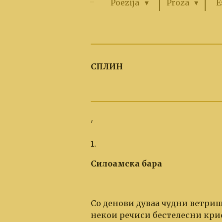
Poezija
Proza
E
СПЛИН
'
1.
Силоамска бара
Со денови дуваа чудни ветриш
некои речиси бестелесни кри