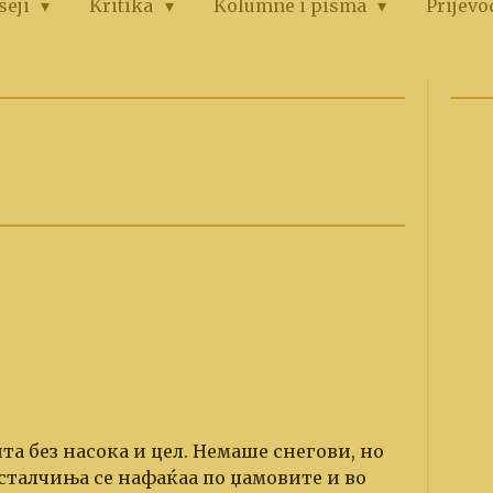
seji
Kritika
Kolumne i pisma
Prijevo
та без насока и цел. Немаше снегови, но
сталчиња се нафаќаа по џамовите и во