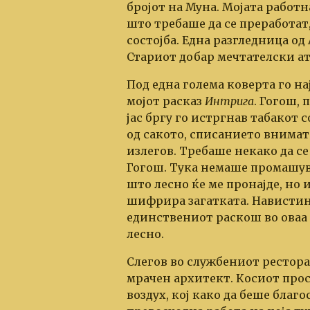
бројот на Муна. Мојата работ
што требаше да се преработат, 
состојба. Една разгледница од
Стариот добар мечтателски ат
Под една голема коверта го на
мојот расказ
Интрига
. Гогош,
јас бргу го истргнав табакот 
од сакото, списанието внимат
излегов. Требаше некако да с
Гогош. Тука немаше промашува
што лесно ќе ме пронајде, но и
шифрира загатката. Навистина
единствениот раскош во оваа з
лесно.
Слегов во службениот рестора
мрачен архитект. Косиот про
воздух, кој како да беше благо