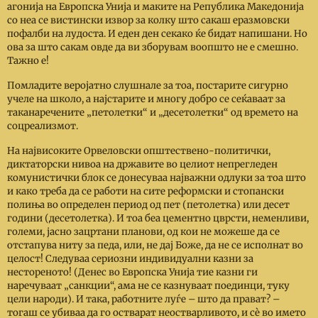
агонија на Европска Унија и маките на Република Македонија
со неа се вистински извор за колку што сакаш еразмовски
пофалби на лудоста. И еден ден секако ќе бидат напишани. Но
ова за што сакам овде да ви зборувам воопшто не е смешно.
Тажно е!
Помладите веројатно слушнале за тоа, постарите сигурно
учеле на школо, а најстарите и многу добро се сеќаваат за
таканаречените „петолетки“ и „десетолетки“ од времето на
соцреализмот.
На највисоките Орвеловски општествено-политички,
диктаторски нивоа на државите во целиот непрегледен
комунистички блок се донесуваа најважни одлуки за тоа што
и како треба да се работи на сите реформски и стопански
полиња во определен период од пет (петолетка) или десет
години (десетолетка). И тоа беа цементно цврсти, неменливи,
големи, јасно зацртани планови, од кои не можеше да се
отстапува ниту за педа, или, не дај Боже, да не се исполнат во
целост! Следуваа сериозни индивидуални казни за
нестореното! (Денес во Европска Унија тие казни ги
наречуваат „санкции“, ама не се казнуваат поединци, туку
цели народи). И така, работните луѓе
–
што да прават?
–
тогаш се убиваа да го остварат неостварливото, и сѐ во името