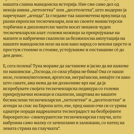
нашата славна македонска историја. Ние сме само дел од
некоја нивна „петолетка“ или „десетолетка“, што модерно ја
наречуваат „агенда“. Ја гледаме таа зашеметена врвулица од
разни европски тесночевлари, кои во своите министерски
торбички и дипломатски чанти носат некаков чуден
тесночевларски алат: големи ножици за прекројување на
мапите и набричени скалпели за безмилосна ампутација на
нашите македонски нозе на кои како народ со векови цврсто и
простум стоевме и стоиме, устојувавме и опстанавме сѐ до
ден денес.
Е, сега полека! Тука мораме да застанеме и јасно да ви кажеме
по нашински: „Господа, со сила убајна не бива! Ова се наши
нозе, големи/неголеми, аргатски, неграѓански, викајте ги како
што сакате, ама нема да ви дозволиме врз нас да ја
испробувате својата тесночевларска педикура со големи
прекројувачки ножици и скалпели, зацртана во вашите
бесмислени тесночевларски „петолетки“ и „десетолетки“ и
агенди за спас на Европа што, еве, пред наши очи си се урива
однатре поради надреалната тесноградост на безбројните
бирократско-синекурантски тесночевларски глаучи, што
набрзина само малку се зачешлани и залижани, со патец на
левата страна на глаучката“.