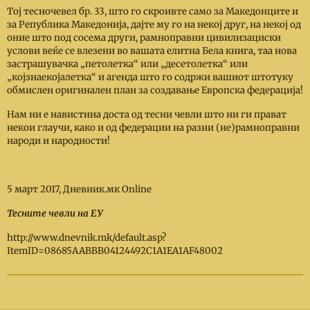
Тој тесночевел бр. 33, што го скроивте само за Македонците и
за Република Македонија, дајте му го на некој друг, на некој од
оние што под сосема други, рамноправни цивилизациски
услови веќе се влезени во вашата елитна Бела книга, таа нова
застрашувачка „петолетка“ или „десетолетка“ или
„којзнаекојалетка“ и агенда што го содржи вашиот штотуку
обмислен оригинален план за создавање Европска федерација!
Нам ни е навистина доста од тесни чевли што ни ги прават
некои глаучи, како и од федерации на разни (не)рамноправни
народи и народности!
5 март 2017, Дневник.мк Online
Тесни
т
е чевли на ЕУ
http://www.dnevnik.mk/default.asp?
ItemID=08685AABBB04124492C1A1EA1AF48002