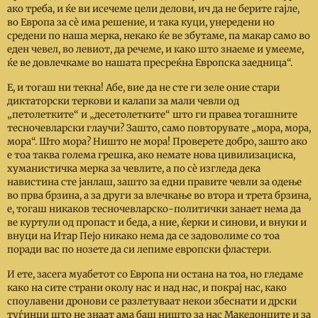
ако треба, и ќе ви исечеме цели делови, ич да не берите гајле,
во Европа за сѐ има решение, и така куци, унередени но
средени по наша мерка, некако ќе ве збутаме, па макар само во
еден чевел, во левиот, да речеме, и како што знаеме и умееме,
ќе ве довлечкаме во нашата пресреќна Европска заедница“.
Е, и тогаш ни текна! Абе, вие да не сте ги зеле оние стари
диктаторски теркови и калапи за мали чевли од
„петолетките“ и „десетолетките“ што ги правеа тогашните
тесночевларски глаучи? Зашто, само повторувате „мора, мора,
мора“. Што мора? Ништо не мора! Проверете добро, зашто ако
е тоа таква голема грешка, ако немате нова цивилизациска,
хуманистичка мерка за чевлите, а по сѐ изгледа дека
навистина сте јанлаш, зашто за едни правите чевли за одење
во прва брзина, а за други за влечкање во втора и трета брзина,
е, тогаш никаков тесночевларско-политички занает нема да
ве куртули од пропаст и беда, а ние, ќерки и синови, и внуки и
внуци на Итар Пејо никако нема да се задоволиме со тоа
поради вас по нозете да си лепиме европски фластери.
И ете, засега муабетот со Европа ни остана на тоа, но гледаме
како на сите страни околу нас и над нас, и покрај нас, како
споулавени дронови се разлетуваат некои збеснати и дрски
туѓинци што не знаат ама баш ништо за нас Македонците и за