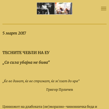
Skip
to
main
content
5 мар
т
2017
ТЕСНИТЕ ЧЕВЛИ НА ЕУ
„Со сила убајна не бива“
„
Ќе ве дава
т
, ќе ве с
т
рижа
т
, ќе м
’
лза
т
до крв
“
Григор Прличев
Цинизмот на длабоката (не)морално-чиновничка беда и