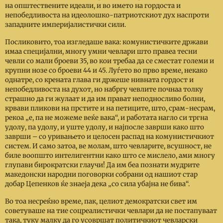
на општествените идеали, и во името на гордоста и
непобедливоста на идеолошко-патриотскиот дух наспроти
западните империјалистички сили.
Посликовито, тоа изгледаше вака: комунистичките држави
имаа специјални, многу умни чевлари што правеа тесни
чевли со мали броеви 35, во кои требаа да се сместат големи и
крупни нозе со броеви 44 и 45. Луѓето во прво време, некако
однатре, со крената глава ги држеше нивната гордост и
непобедливоста на духот, но набргу чевлите почнаа толку
страшно да ги жулаат и да им прават неподносливо болни,
крвави пликови на прстите и на петиците, што, срам-несрам,
рекоа „е, па не можеме веќе вака“, и работата нагло си тргна
удолу, па удолу, и уште удолу, и најпосле заврши како што
заврши
–
со уривањето и целосен распад на комунистичкиот
систем. И само затоа, ве молам, што чевларите, всушност, не
биле воопшто интелигентни како што се мислело, ами многу
глупави бирократски глаучи! Да им беа познати мудрите
македонски народни поговорки собрани од нашиот стар
добар Цепенков ќе знаеја дека „со сила убајна не бива“.
Во тоа несреќно време, пак, целиот демократски свет им
советуваше на тие соцреалистички чевлари да не постапуваат
така, туку малку да го усовршат политичкиот чевларски