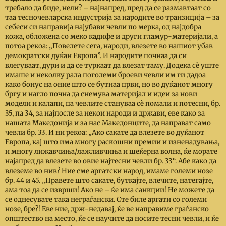
требало да биде, нели?
–
најнапред, пред да се размавтаат со
таа тесночевларска индустрија за народите во транзиција
–
за
себеси си направија најубави чевли по мерка, од најдобра
кожа, обложена со меко кадифе и други гламур-материјали, а
потоа рекоа: „Повелете сега, народи, влезете во нашиот убав
демократски дуќан Европа”. И народите почнаа да си
влегуваат, дури и да се туркаат да влезат таму. Додека сѐ уште
имаше и неколку рала поголеми броеви чевли им ги дадоа
како бонус на оние што се бутнаа први, но во дуќанот многу
бргу и нагло почна да снемува материјал и идеи за нови
модели и калапи, па чевлите стануваа сѐ помали и потесни, бр.
35, па 34, за најпосле за некои народи и држави, еве како за
нашата Македонија и за нас Македонците, да направат само
чевли бр. 33. И ни рекоа: „Ако сакате да влезете во дуќанот
Европа, кај што има многу раскошни премии и изненадувања,
и многу лижавчиња/лажливчиња и шеќерна волна, ќе морате
најапред да влезете во овие најтесни чевли бр. 33“. Абе како да
влеземе во нив? Ние сме аргатски народ, имаме големи нозе
бр. 44 и 45. „Правете што сакате, буткајте, влечите, натегајте,
ама тоа да се изврши! Ако не
–
ќе има санкции! Не можете да
се однесувате така неграѓански. Сте биле аргати со големи
нозе, бре?! Еве ние, држ-недавај, ќе ве направиме граѓанско
општество на место, ќе се научите да носите тесни чевли, и ќе