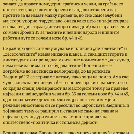
занает, да прават помодерни граѓански чевли, за граѓанско
општество, во различни броеви и сандали отворени кај
прстите за да имаат малку провевче, но тие самозаљубени
мајстори упорно, тврдоглаво, онака како што си зафиксирале
во акалот, диктираа (диктатори низаедни!) да се прават чевли
со мали броеви 35 за чесните и невини народи и нивните
работни луѓе со големи нозе бр. 44 и 45.
Се разбира дека со толку жулање и пликови „петолетките“ и
„десетолетките“ немаа никаква шанса. И така диктаторите и
диктатурите си пропаднаа, а сите ние помисливме „уф, супер,
нема веќе да нѐ мачат со будалаштини! Конечно ќе се
дограбиме до вистинска демократија, до Европската
Заедница!“ И се стрчавме натаму како овци на поило. Ама глеј
чудо, човек да не поверува!
–
тесночевларскиот занает, и тоа
со крајна специјализираност на мајсторите токму за правење
најтесни и најнеудобни чевли бр. 35 за големи нозе бр. 44 и 45,
од пропаднатите диктаторски соцреалистички земји и
режими едноставно си се преселил во Европската Заедница, и
тој занает таму се раширил и станал не само најглавна и
најважна, туку дури единствена, мошне привлечна
општествено-политичка и стопанска дејност.
Веднаш ќе речам, Европејците, како многу фини луѓе, а така и