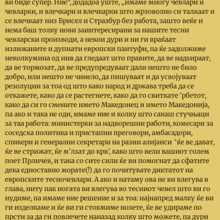
ви биде супер. Ние“, додадоа уште, „имаме многу чевлари и
чевларки, и влечкари и влечкарки што мрзоволно си талкаат и
се влечкаат низ Брисел и Стразбур без работа, зашто веќе и
нема баш толку нови заинтересирани за нашите тесни
чевларски производи, а некои дури и ни ги враќаат
излижаните и дупнати европски пантуфи, па ќе задолжиме
неколкумина од нив да гледаат што правите, да ве надѕираат,
да ве тормозат, да ве предупредуваат дали нешто не било
добро, или нешто не чинело, да пишуваат и да усвојуваат
резолуции за тоа од што како народ и држава треба да се
откажете, како да се растегнете, како да го свиткате ’рбетот,
како да си го смените името Македонец и името Македонија,
па ако и така не оди, имаме ние и колку што сакаш стучњаци
за таа работа: министерки за надворешни работи, комесари за
соседска политика и пристапни преговори, амбасадори,
спикери и генерални секретари на разни алијанси ‘ќе ве дават,
ќе ве стрижат, ќе м’лзат до крв’, како што вели вашиот голем
поет Прличев, и така со сите сили ќе ви помогнат да сфатите
дека едноставно морате(!) да го почитувате диктатот на
европските тесночевлари. А ако и натаму ова не ви влегува в
глава, ниту пак ногата ви влегува во тесниот чевел што ви го
нудиме, па имаме ние решение и за тоа: најнапред малку ќе ви
ги изделкаме и ќе ви ги стокмиме нозете, ќе ве удираме по
прсти за да ги повлечете наназад колку што можете, па дури