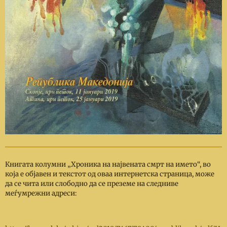
Книгата колумни „Хроника на највената смрт на името“, во
која е објавен и текстот од оваа интернетска страница, може
да сe чита или слободно да сe преземе на следниве
меѓумрежни адреси: