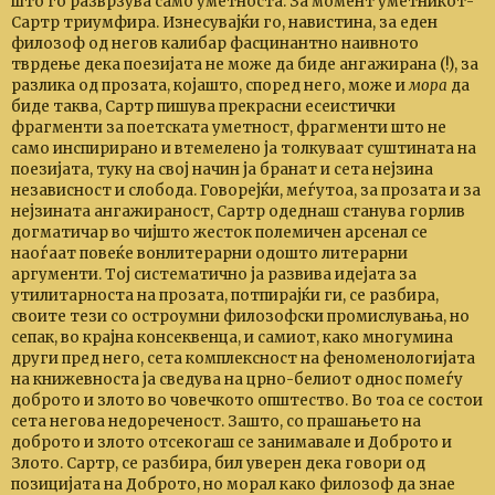
што го разврзува само уметноста. За момент уметникот-
Сартр триумфира. Изнесувајќи го, навистина, за еден
филозоф од негов калибар фасцинантно наивното
тврдење дека поезијата не може да биде ангажирана (!), за
разлика од прозата, којашто, според него, може и
мора
да
биде таква, Сартр пишува прекрасни есеистички
фрагменти за поетската уметност, фрагменти што не
само инспирирано и втемелено ја толкуваат суштината на
поезијата, туку на свој начин ја бранат и сета нејзина
независност и слобода. Говорејќи, меѓутоа, за прозата и за
нејзината ангажираност, Сартр одеднаш станува горлив
догматичар во чијшто жесток полемичен арсенал се
наоѓаат повеќе вонлитерарни одошто литерарни
аргументи. Тој систематично ја развива идејата за
утилитарноста на прозата, потпирајќи ги, се разбира,
своите тези со остроумни филозофски промислувања, но
сепак, во крајна консеквенца, и самиот, како многумина
други пред него, сета комплексност на феноменологијата
на книжевноста ја сведува на црно-белиот однос помеѓу
доброто и злото во човечкото општество. Во тоа се состои
сета негова недореченост. Зашто, со прашањето на
доброто и злото отсекогаш се занимавале и Доброто и
Злото. Сартр, се разбира, бил уверен дека говори од
позицијата на Доброто, но морал како филозоф да знае