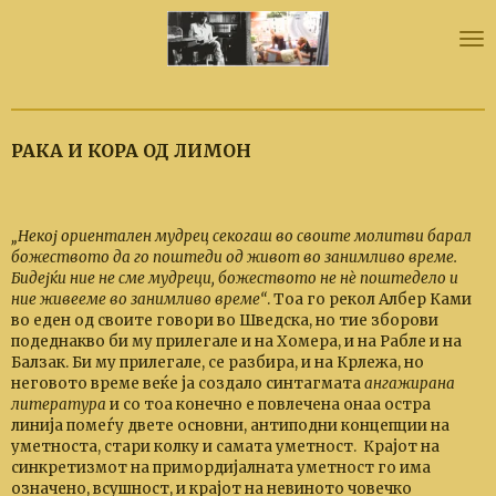
Skip
to
main
content
РАКА И КОРА ОД ЛИМОН
„Некој ориентален мудрец секогаш во своите молитви барал
божеството да го поштеди од живот во занимливо време.
Бидејќи ние не сме мудреци, божеството не нѐ поштедело и
ние живееме во занимливо време“
. Тоа го рекол Албер Ками
во еден од своите говори во Шведска, но тие зборови
подеднакво би му прилегале и на Хомера, и на Рабле и на
Балзак. Би му прилегале, се разбира, и на Крлежа, но
неговото време веќе ја создало синтагмата
ангажирана
литература
и со тоа конечно е повлечена онаа остра
линија помеѓу двете основни, антиподни концепции на
уметноста, стари колку и самата уметност. Крајот на
синкретизмот на примордијалната уметност го има
означено, всушност, и крајот на невиното човечко