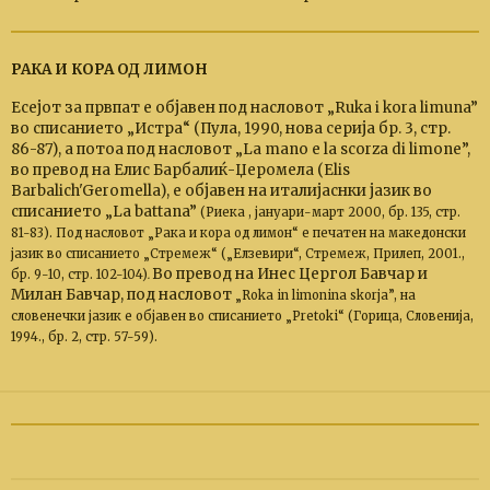
РАКА И КОРА ОД ЛИМОН
Есејот за првпат е објавен под насловот „Ruka i kora limuna”
во списанието „Истра“
(Пула, 1990, нова серија бр. 3, стр.
86-87), а потоа под насловот
„La mano e la scorza di limone”,
во превод на Елис Барбалиќ-Џеромела (Elis
Barbalich'Geromella), е објавен на италијаснки јазик во
списанието „La battana”
(
Риека , јануари-март 2000, бр. 135, стр.
81-83). Под насловот „Рака и кора од лимон“ е печатен на македонски
јазик во списанието „Стремеж“ („Елзевири“, Стремеж, Прилеп, 2001.,
Во превод на Инес Цергол Бавчар и
бр. 9-10, стр. 102-104)
.
Милан Бавчар, под насловот
„Roka in limonina skorja”, на
словенечки јазик е објавен во списанието „Pretoki“ (Горица, Словенија,
1994., бр. 2, стр. 57-59).