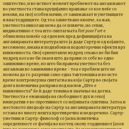
општество, и во истиот момент проблемот на ангажманот
во уметноста стана круцијално прашање со кое веќе со
векови, на свој особен начин, се занимаваат и уметниците
и властодршците. Од тоа заплеткано клопче, за жал,
уметноста никогаш нема да се извлече, но сепак,
индикативно е тоа што синтагмата
lʼart pour lʼ art
е
обмислена повеќе од еден век пред дефиницијата на
ангажираната литература што ја даде Сартр и од којашто,
несомнено, имала и подлабоки и подолгорочни ефекти врз
книжевноста. Овој ориентален мудрец секако не би бил
мудрец кога не би знаел што да прави со себе во едно
занимливо време, но што би правела уметноста без
ангажман во занимливо време - тоа е проблем што не
можела да го разреши само една тавтолошка и во исто
време контроверзна синтагма на која Сартр во својата
долга полемична расправа под наслов „Што е
книжевноста“ ќе ѝ даде тежина и значење на догма.
Уметноста е еманација на слободниот дух и секој
императив е во спротивност со нејзината суштина. Затоа и
жестокото пледоаје на Сартр за ангажираната литература
остана во многу нешта противречно и недоречено. Сартр-
уметник и Сартр-филозоф со јасна политичка
определеност се фатија во костец околу гордиевиот јазол