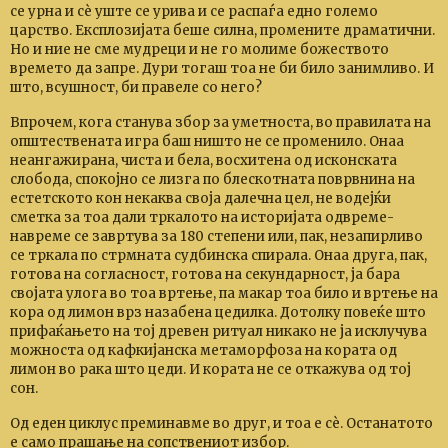
се урна и сѐ уште се урива и се распаѓа едно големо
царство. Експлозијата беше силна, промените драматични.
Но и ние не сме мудреци и не го молиме божеството
времето да запре. Дури тогаш тоа не би било занимливо. И
што, всушност, би правеле со него?
Впрочем, кога станува збор за уметноста, во правилата на
општествената игра баш ништо не се променило. Онаа
неангажирана, чиста и бела, восхитена од исконската
слобода, спокојно се лизга по блескотната поврвнина на
естетското кон некаква своја далечна цел, не водејќи
сметка за тоа дали тркалото на историјата одвреме-
навреме се завртува за 180 степени или, пак, незапирливо
се тркала по стрмната судбинска спирала. Онаа друга, пак,
готова на согласност, готова на секундарност, ја бара
својата улога во тоа вртење, па макар тоа било и вртење на
кора од лимон врз назабена цедилка. Дотолку повеќе што
прифаќањето на тој древен ритуал никако не ја исклучува
можноста од кафкијанска метаморфоза на кората од
лимон во рака што цеди. И кората не се откажува од тој
сон.
Од еден циклус преминавме во друг, и тоа е сѐ. Останатото
е само прашање на сопствениот избор.