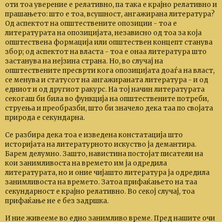
оти тоа уверение е релативно, па така е крајно релативно и
прашањето: што е тоа, всушност, ангажирана литература?
Од аспектот на општествените опозиции - тоа е
литературата на опозицијата, независно од тоа за која
општествена формација или општествен концепт станува
збор; од аспектот на власта - тоа е онаа литература што
застанува на нејзина страна. Но, во случај на
општествените пресврти кога опозицијата доаѓа на власт,
се менува и статусот на ангажираната литература - и од
едниот и од другиот ракурс. На тој начин литературата
секогаш би била во функција на општествените потреби,
струења и преобразби, што би значело дека таа по својата
природа е секундарна.
Се разбира дека тоа е изведена констатација што
историјата на литературното искуство ја демантира.
Барем делумно. Зашто, навистина постојат писатели на
кои занимливоста на времето им ја одредила
литературата, но и оние чијашто литература ја одредила
занимливоста на времето. Затоа прифаќањето на таа
секундарност е крајно релативно. Во секој случај, тоа
прифаќање не е без задршка.
И ние живееме во едно занимливо време. Пред нашите очи