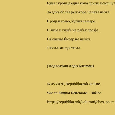
Една суроица една кола грнци искршуа
За една болва ја изгоре целата черга.
Продал коњо, купил самаро.
Шипје и глоѓе не раѓат грозје.
На свиња бисер не нижи.
Свиња милуе тиња.
(Подготвил Алдо Климан)
14.05.2020, Republika.mk Online
Час по Марко Цепенков - Online
https://republika.mk/kolumni/chas-po-