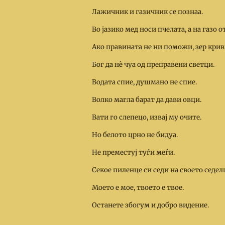
Лажичник и газичник се познаа.
Во јазико мед носи пчелата, а на газо о
Ако правината не ни поможи, зер кри
Бог да нѐ чуа од преправени светци.
Водата спие, душмано не спие.
Волко магла барат да дави овци.
Вати го слепецо, извај му очите.
Но белото црно не бидуа.
Не преместуј туѓи меѓи.
Секое пиленце си седи на своето седел
Моето е мое, твоето е твое.
Останете збогум и добро видение.