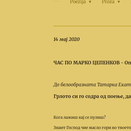
Poezija
Proza
14 мај 2020
ЧАС ПО МАРКО ЦЕПЕНКОВ
-
On
До белообразната Татарка Екат
Грлото си го содра од поење, да
Кога лажиш кај се пулиш?
Знаит Господ чие масло гори во твоето