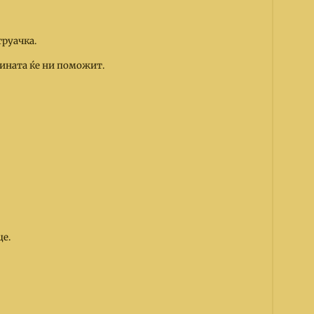
труачка.
вината ќе ни поможит.
це.