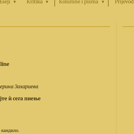
Eseji
Kritika
Kolumne i pisma
Prijevod
line
ерина Захариева
јте ѝ сега пиење
 кандило.