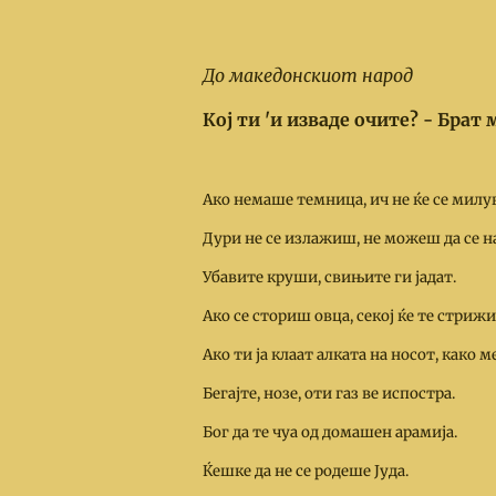
До македонскиот народ
Кој ти 'и изваде очите? - Брат 
Ако немаше темница, ич не ќе се милу
Дури не се излажиш, не можеш да се 
Убавите круши, свињите ги јадат.
Ако се сториш овца, секој ќе те стрижи
Ако ти ја клаат алката на носот, како м
Бегајте, нозе, оти газ ве испостра.
Бог да те чуа од домашен арамија.
Ќешке да не се родеше Јуда.