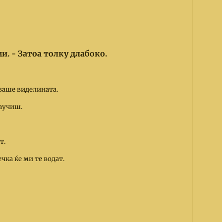
ми. - Затоа толку длабоко.
ваше виделината.
научиш.
т.
ечка ќе ми те водат.