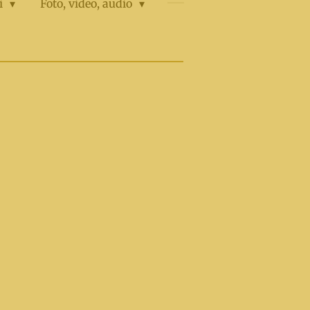
i
Foto, video, аudio