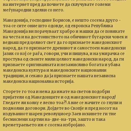
на интернет пред да почнете да склучувате големи
меѓународни зделки со него.
Македонија, господине Борисов, е нешто сосема друго -
тоа се сите оние што одовде, од европска Република
Македонија ви порачуваат храбро и машки да се повикате
на честа и на достоинството на обичниот бугарски човек и
веднаш пред целиот свет да го признаете македонскиот
народ, да го признаете древниот и самостоен македонски
јазик со кој се раѓа, говори, учи и пишува, и на умирачка се
простува од своите мили целиот македонски народ, да ги
признаете оригиналната и незамисливо богата и убава
македонска култура и македонските национални
традиции, и секако да ја признаете нашата независна
македонска национална историја.
Сторете го тоа и нема да имате на светов подобри
пријатели од Македонците и од македонскиот народ!
Гледате ли колку е лесно тоа?! А вие се мачите со глупи и
подмолни договори. Дојдете во Скопје и пред носот на
издуваниот шарен револуциоер Заев искинете ги тие
бесмислени хартии на-две-на-три, зашто и така
времетраењето им е сосема избројано.