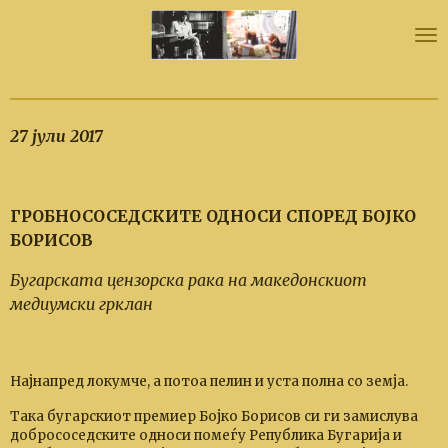
Skip
to
main
content
27 јули 2017
ГРОБНОСОСЕДСКИТЕ ОДНОСИ СПОРЕД БОЈКО
БОРИСОВ
Бугарската цензорска рака на македонскиот
медиумски грклан
Најнапред локумче, а потоа пелин и уста полна со земја.
Така бугарскиот премиер Бојко Борисов си ги замислува
добрососедските односи помеѓу Република Бугарија и