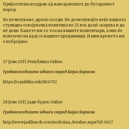
Пријателски поздрав од македонскиот до бугарскиот
народ.
Ве почитуваме, драги соседи. Не дозволувајте веќе ваквата
ступидна освојувачка политика во 21 век да нѐ скарува и да
нѐ дели. Кажете им го тоа на вашите политичари, а ние ќе
излеземе на крај со нашите предавници. И ним времето им
е избројано.
27 јули 2017, Република Online
Гробнососедските односи според Бојко Борисов
https://republika.mk/804702
28 јули 2017, Јади бурек Online
Гробнососедските односи според Бојко Борисов
http://www.jadiburek.com/sodrzina_detalno.aspx?id=3027