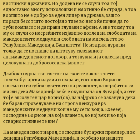
вистински државник. Но додека не се случи тоа,тој
едноставно многу психолошки и емотивно ќе страда, а тоа
воопшто не е добро за еден лидер на држава, зашто
поради бесот што постојано тлее во него ќе почне да го
губи компасот и да прави глупави гафови. А еве токму тоа
му се случи со несреќните изјави во поглед на слободата на
македонските медиуми и слободата на мислењето во
Република Македонија. Баш штета! Не издржа дури ни
толку да се потпише на штотуку склепаниот
антимакедонскиот договор, а тој пукна и ја оплеска пред
целокупната добрососедска јавност.
Длабоко нурнат во светот на своите закостенети
големобугарски илузии и омрази, господин Борисов
сосема го изгубил чувството на реалност, па веројатно си
мисли дека Македонија веќе е окупирана од Бугарија, а оти
тој е апсолутен цар Борис(ов), па најдрско се заканува дека
ќе барал спроведување на строга цензура врз
македонските медиуми кои не му се по волја. Ехееееј,
господине Борисов, на која планета, во кој век и во која
стварност живеете вие?
На македонскиот народ, господине бугарски премиер, и во
денешна Република Македонија, и особено на нашето