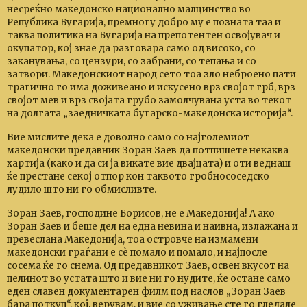
несреќно македонско национално малцинство во
Република Бугарија, премногу добро му е позната таа и
таква политика на Бугарија на препотентен освојувач и
окупатор, кој знае да разговара само од високо, со
заканувања, со цензури, со забрани, со тепања и со
затвори. Македонскиот народ сето тоа зло неброено пати
трагично го има доживеано и искусено врз својот грб, врз
својот мев и врз својата грубо замолчувана уста во текот
на долгата „заедничката бугарско-македонска историја“.
Вие мислите дека е доволно само со најголемиот
македонски предавник Зоран Заев да потпишете некаква
хартија (како и да си ја викате вие двајцата) и оти веднаш
ќе престане секој отпор кон таквото гробнососедско
лудило што ни го обмисливте.
Зоран Заев, господине Борисов, не е Македонија! А ако
Зоран Заев и беше дел на една невина и наивна, излажана и
превеслана Македонија, тоа островче на измамени
македонски граѓани е сѐ помало и помало, и најпосле
сосема ќе го снема. Од предавникот Заев, освен вкусот на
пелинот во устата што и вие ни го нудите, ќе остане само
еден славен документарен филм под наслов „Зоран Заев
бара поткуп“, кој, верувам, и вие со уживање сте го гледале