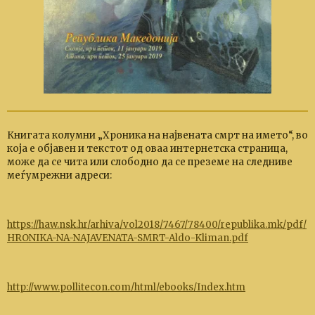
Книгата колумни „Хроника на највената смрт на името“, во
која е објавен и текстот од оваа интернетска страница,
може да сe чита или слободно да сe преземе на следниве
меѓумрежни адреси:
https://haw.nsk.hr/arhiva/vol2018/7467/78400/republika.mk/pdf/
HRONIKA-NA-NAJAVENATA-SMRT-Aldo-Kliman.pdf
http://www.pollitecon.com/html/ebooks/Index.htm