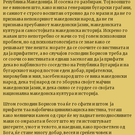
Република Македонија. И сосема го разбирам. Тој воопшто
не е виновен што, како и низа генерации бугарски граѓани,
и самиот е строго воспитан отровно да го мрази и да не го
признава непокорниот македонски народ, да не ги
признава преубавиот македонски јазик, македонската
култура и самостојната македонска историја. Искрено го
жалам што непотребно се мачи со тој голем психолошки
проблем, но од психопатологијата се знае како се
решаваат тие нешта: морате да се соочите со вистината и
да ја прифатите, а во случајов господин Борисов треба да
се соочи со вистината и еднаш засекогаш да ја прифати
дека во најблиското соседство на Република Бугарија и на
бугарскиот народ постои еден добар, пријателски,
мирољубив и мил, засебен народ што се вика македонски
народ, дека тој народ си го зборува својот мајчин
македонски јазик, и дека силно се гордее со својата
национална македонска култура и историја.
Штом господин Борисов тоа ќе го сфати и штом ја
прифати таа најобична цивилизациска вистина, тогаш
како мелнички камен од срце ќе му паднат неподносливите
маки со омразата и бесот што му ги истоштуваат
џигерите, умот и телото, и наеднаш, како просветлен од
Бога, ќе стане многу добар, весел и среќен човек и