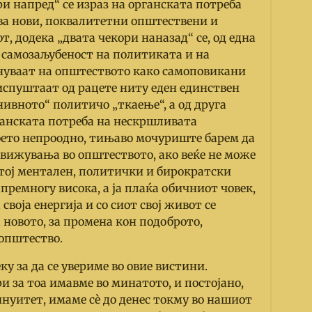
и напред“ се израз на органската потреба
ава нови, поквалитетни општествени и
, додека „двата чекори наназад“ се, од една
а самозаљубеност на политиката и на
нуваат на општеството како самоповикани
испуштаат од рацете ниту еден единствен
„нивното“ политичо „ткаење“, а од друга
ганската потреба на нескршливата
воето непрoодно, тињаво мочуриште барем да
вижувања во општеството, ако веќе не може
а тој ментален, политички и бирократски
ремногу висока, а ја плаќа обичниот човек,
 своја енергија и со сиот свој живот се
а новото, за промена кон подоброто,
општество.
у за да се увериме во овие вистини.
 за тоа имавме во минатото, и постојано,
нуитет, имаме сè до денес токму во нашиот