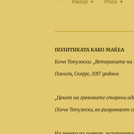
Poezija
Proza
ПОЛИТИКАТА КАКО МАЌЕА
Кочо То
п
узоски:
„
Ве
т
ерани
т
е на
Панили, Скоpје, 2017 gоdина
„
Цехо
т
на
г
ревови
т
е с
т
орени о
д
(Кочо То
п
узоски, во разgоворо
т
с
На името на поетот, историогра