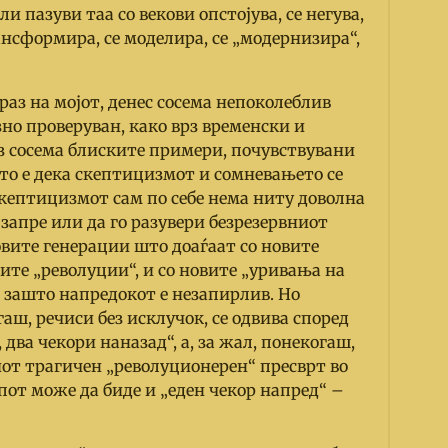
 пазуви таа со векови опстојува, се негува,
рансформира, се моделира, се „модернизира“,
зраз на мојот, денес сосема непоколеблив
но проверуван, како врз временски и
рз сосема блиските примери, почувствувани
ато е дека скептицизмот и сомневањето се
 скептицизмот сам по себе нема ниту доволна
 запре или да го разувери безрезервниот
ите генерации што доаѓаат со новите
ите „револуции“, и со новите „уривања на
, зашто напредокот е незапирлив. Но
гаш, речиси без исклучок, се одвива според
два чекори наназад“, а, за жал, понекогаш,
иот трагичен „револуционерен“ пресврт во
от може да биде и „еден чекор напред“
–