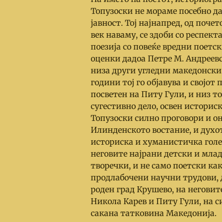
Топузоски не мораме посебно д
јавност. Тој најнапред, од поч
век наваму, се здоби со респек
поезија со повеќе вредни поетс
оценки дадоа Петре М. Андреев
низа други угледни македонски
години тој го објавува и својо
посветен на Питу Гули, и низ т
сугестивно дело, освен историс
Топузоски силно проговори и он
Илинденското востание, и духот
историска и хуманистичка голе
неговите најрани детски и мла
творечки, и не само поетски ка
продлабочени научни трудови, д
роден град Крушево, на негови
Никола Карев и Питу Гули, на с
сакана татковина Македонија.