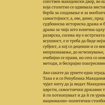
сопствен македонски двор, во н
која столетно се одвивала вист
борба за создавање и за вообли
самостојност; а, еве, денес, пр
судбоносна историска драма и б
драма за чија што конечна одлу
разврска, сосема му е истргната
всушност, е и треба да биде не
субјект, а кој со децении и со 
непризнавање, до исчезнување, 
очебијно се прави, но сега со н
методи, и бескрајно поагресивно
Ако сакате да урнете една зград
Така е и со Република Македони
чујат ниту да ја видат Македон
цврсти, самостоечки државни т
ѝ ги поткопуваат и да ѝ ги ури
национално-политички столбови