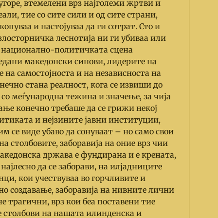
н угоре, втемелени врз најголеми жртви и
ли, тие со сите сили и од сите страни,
копуваа и настојуваа да ги сотрат. Сто и
 злосторничка леснотија ни ги убиваа или
 национално-политичката сцена
редани македонски синови, лидерите на
 на самостојноста и на независноста на
онечно стана реалност, кога се извиши до
со меѓународна тежина и значење, за чија
ње конечно требаше да се грижи некој
литиката и нејзините јавни институции,
им се виде убаво да сонуваат
–
но само свои
на столбовите, заборавија на оние врз чии
кедонска држава е фундирана и е крената,
 најлесно да се заборави, на илјадниците
ци, кои учествуваа во горчливите и
но создавање, заборавија на нивните лични
е трагични, врз кои беа поставени тие
 столбови на нашата илинденска и