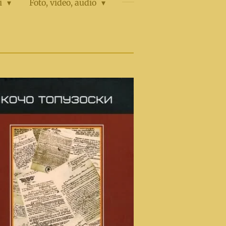
i
Foto, video, аudio