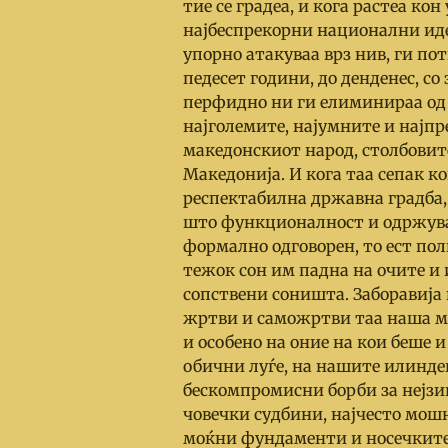
тие се градеа, и кога растеа ко
најбеспрекорни национални идеа
упорно атакуваа врз нив, ги пот
педесет години, до денденес, со
перфидно ни ги елиминираа од
најголемите, најумните и најп
македонскиот народ, столбовите
Македонија. И кога таа сепак к
респектабилна државна градба, 
што функционалност и одржува
формално одговорен, то ест по
тежок сон им падна на очите и 
сопствени соништа. Заборавија 
жртви и саможртви таа наша ма
и особено на оние на кои беше и
обични луѓе, на нашите илинден
бескомпромисни борби за нејзи
човечки судбини, најчесто мошн
моќни фундаменти и носечките