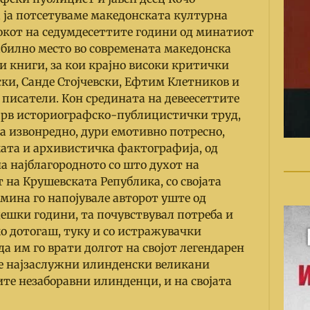
а ја потсетуваме македонската културна
етокот на седумдесеттите години од минатиот
табилно место во современата македонска
ки книги, за кои крајно високи критички
ски, Санде Стојчевски, Ефтим Клетников и
 писатели. Кон средината на девеесеттите
т прв историографско-публицистички труд,
оа извонредно, дури емотивно потресно,
ката и архивистичка фактографија, од
а најблагородното со што духот на
 на Крушевската Република, со својата
мина го напојувале авторот уште од
дешки години, та почувствувал потреба и
ко дотогаш, туку и со истражувачки
а им го врати долгот на својот легендарен
те најзаслужни илинденски великани
ите незаборавни илинденци, и на својата