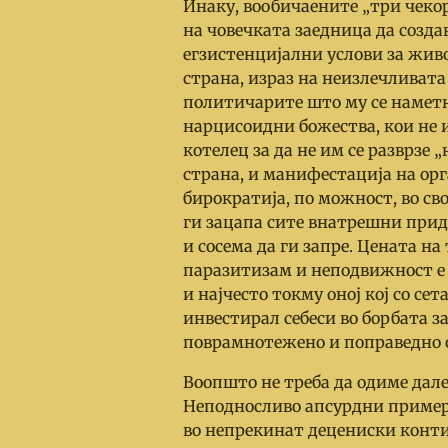
Инаку, вообичаените „три чекор
на човечката заедница да созд
егзистенцијални услови за живот
страна, израз на неизлечливат
политичарите што му се намет
нарцисоидни божества, кои не 
котелец за да не им се разврзе 
страна, и манифестација на ор
бирократија, по можност, во с
ги зацапа сите внатрешни прид
и сосема да ги запре. Цената н
паразитизам и неподвижност е п
и најчесто токму оној кој со сета
инвестирал себеси во борбата з
поврамнотежено и поправедно 
Воопшто не треба да одиме далек
Неподносливо апсурдни примери
во непрекинат децениски конти