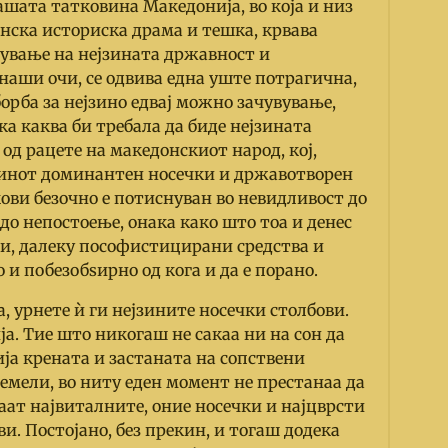
ашата татковина Македонија, во која и низ
инска историска драма и тешка, крвава
чување на нејзината државност и
ед наши очи, се одвива една уште потрагична,
орба за нејзино едвај можно зачувување,
ка каква би трeбала да биде нејзината
 од рацете на македонскиот народ, кој,
јзинот доминантен носечки и државотворен
векови безочно е потиснуван во невидливост до
до непостоење, онака како што тоа и денес
ови, далеку пософистицирани средства и
 и побезобѕирно од кога и да е порано.
а, урнете ѝ ги нејзините носечки столбови.
ја. Тие што никогаш не сакаа ни на сон да
ија крената и застаната на сопствени
емели, во ниту еден момент не престанаа да
ваат највиталните, оние носечки и најцврсти
. Постојано, без прекин, и тогаш додека