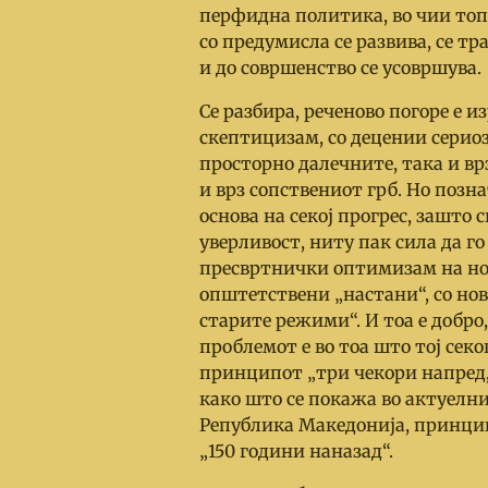
перфидна политика, во чии топли
со предумисла се развива, се т
и до совршенство се усовршува.
Се разбира, реченово погоре е и
скептицизам, со децении сериоз
просторно далечните, така и в
и врз сопствениот грб. Но позн
основа на секој прогрес, зашто
уверливост, ниту пак сила да го
пресвртнички оптимизам на нов
општетствени „настани“, со нов
старите режими“. И тоа е добро
проблемот е во тоа што тој секо
принципот „три чекори напред, 
како што се покажа во актуелн
Република Македонија, принцип
„150 години наназад“.