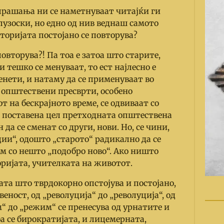
прашања ни се наметнуваат читајќи ги
узоски, но едно од нив веднаш самото
сторијата постојано се повторува?
овторува?! Па тоа е затоа што старите,
тешко се менуваат, тo ест најлесно е
нети, и натаму да се применуваат во
општествени пресврти, особено
т на бескрајното време, се одвиваат со
но поставена цел претходната општествена
да се сменат со други, нови. Но, се чини,
ции“, одошто „старото“ радикално да се
ем со нешто „подобро ново“. Ако ништо
оријата, учителката на животот.
тата што тврдокорно опстојува и постојано,
веност, од „револуција“ до „револуција“, од
м“ до „режим“ се пренесува од урнатите и
а се бирократијата, и лицемерната,