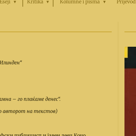
Eseji
Kritika
Kolumne i pisma
Prijevod
 Илин
д
ен
“
амна
–
г
о
п
лаќаме
д
енес
“
.
о ав
т
оро
т
на
т
екс
т
ов)
фски публицист и јавен деец Кочо