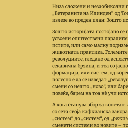
Низа сложени и незаобиколни 
„Ветераните на Илинден“ од Топ
излезе во преден план: Зошто и
Зошто историјата постојано се п
усвоени општествени парадигми 
истите, или само малку подизме
животната практика. Големите 
револуциите, гледано од аспекто
секавична брзина, и тоа со јас
формација, или систем, од корен 
полесно е да се изведат „револу
смени со нешто „ново“, или бар
повеќе, барем на тоа нè учи ист
А кога станува збор за констан
со сета своја кафкианска закора
„систем“ до „систем“, од „режи
сменети системи во новите
–
то